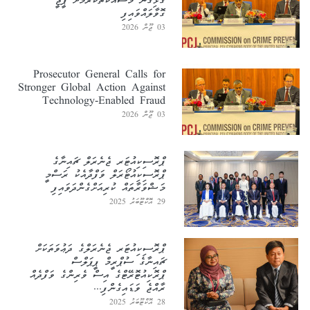
ގުޅިގެން މަސައްކަތްކުރުމަށް ޕީޖީ
އެއްވަނަ އޮފީސް – މިލަދުންމަޑުލު އުތުބުރީ އަތޮޅު ކައުންސިލްގެ
ގޮވާލައްވައިފި
03 ޖޫން 2026
އިދާރާ (
ހަނދާނީ ލިޔުމާއި ޕްރޮސިކިއުޓަރ ޖެނެރަލްގެ ވާދައިގެ ތަށި)
2 ވަނަ އޮފީސް – ޝައިޚް އިބްރާހިމް ސްކޫލު،މ ހއ. ކެލާ
Prosecutor General Calls for
(ހަނދާނީ ލިޔުން)
Stronger Global Action Against
Technology-Enabled Fraud
03 ޖޫން 2026
3 ވަނަ އޮފީސް – ތިލަދުންމަތީ އުތުރުބުރީ އަތޮޅު ކައުންސިލްގެ
އިދާރާ (ހަނދާނީ ލިޔުން)
ޕްރޮސިކިއުޓަރ ޖެނެރަލް ޗައިނާގެ
އެންމެ ގިނަ ސިޓީ ބައިވެރިކުރި އޮފީސް –
ޕްރޮސިކިއުޓޯރަލް ވަފްދާއެކު ރަސްމީ
މިލަދުންމަޑުލު އުތުބުރީ
މަޝްވަރާތައް ކުރިއަށްގެންދަވައިފި
އަތޮޅު ކައުންސިލްގެ އިދާރާ، ( (ހަނދާނީ ލިޔުމާއި ޕްރޮސިކިއުޓަރ
29 އޮކްޓޫބަރު 2025
ޖެނެރަލްގެ ވާދައިގެ ތަށި)
ޕްރޮސިކިއުޓަރ ޖެނެރަލްގެ ދަޢުވަތަކަށް
ޗައިނާގެ ސުޕްރީމް ޕީޕަލްސް
ޕްރޮކިއުޓޮރޭޓްގެ އިސް ވެރިންގެ ވަފްދެއް
ރާއްޖެ ވަޑައިގެންފި...
28 އޮކްޓޫބަރު 2025