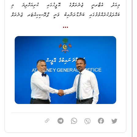
މިއަދު އެޓާރނީ ޖެނެރަލްގެ އޮފީހުގައި ކުރިއަށްދިޔަ މި
ބައްދަލުކުރެއްވުމުގައި ބަންޑާރަނާއިބު ވަނީ ޕްރޮސިކިއުޓަރ ޖެނެރަލް
ޢައްބާސް މަޤާމަށް އައްޔަންކުރެއްވުމާ ގުޅިގެން އެމަނިކުފާނަށް މަރުޙަބާ
ދަންނަވާފައެވެ.
މި ބައްދަލުކުރެއްވުމުގައި ދެބޭފުޅުން ވަނީ ޖިނާއީ ޢަދުލުގެ ނިޒާމު
އިތުރަށް ހަރުދަނާކޮށް ކުރިއެރުވުމާ ގުޅޭގޮތުން މަޝްވަރާ ކުރައްވާފައެވެ.
އަދި ޕްރޮސިކިއުޓަރ ޖެެނެރަލް ވަނީ ޖިނާއީ ޢަދުލުގެ ނިޒާމު އިތުރަށް
ފުރިހަމަކުރުމަށް އެމަނިކުފާނު ގެންގުޅުއްވާ ތަޞައްވުރު ބަންޑާރަނާއިބާ
ޙިއްޞާކުރައްވާފައެވެ.
އަދި ބަންޑާރަނައިބު އުޝާމް ވަނީ ޕްރޮސިކިއުޓަރ ޖެނެރަލްގެ މަޤާމުގެ
ޒިންމާތައް އަދާކުރެއްވުމުގައި، ތެދުވެރިކަމާއެކު ދެމިހުންނެވުމަށް
ޕްރޮސިކިއުޓަރ ޖެނެރަލްއަށް ހިތްވަރު ދެއްވާފައެވެ.