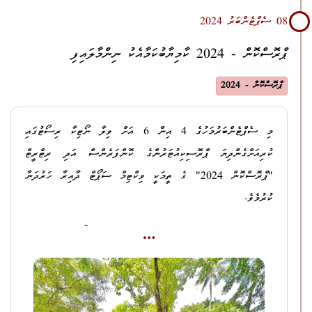
ޤާނޫނުއަސާސީގެ 220 ވަނަ މާއްދާގެ (ނ) ގައި ބަޔާންކޮށްފައިވާ
08 ސެޕްޓެންބަރު 2024
ގޮތުގައި ޕްރޮސިކިއުޓަރ ޖެނެރަލްގެ މަސްއޫލިއްޔަތުތައް އަދާކުރާންވާނީ
އަދި ބާރުތައް ބޭނުންކުރާންވާނީ، އެއްވެސް ފަރާތަކަށް
ޕްރޮސްކޮން - 2024 ކާމިޔާބުކަމާއެކު ނިންމާލައިފި
ޖެހިލުންވުމެއްނެތި، ވަކިފަރާތަކަށް މަންފާއެއް ހޯދައިދިނުމެއްނެތި،
ޕްރޮސްކޮން - 2024
ތަޢައްޞުބުން އެއްކިބާވެ ހުރެ ބަންޑާރަނައިބު ކަނޑައަޅުއްވާ މައިގަނޑު
ސިޔާސަތުތަކާ އެއްގޮތަށެވެ. އެހެންކަމުން ޕްރޮސިކިއުޓަރ ޖެނެރަލްގެ
މި ސެޕްޓެންބަރުމަހުގެ 4 އިން 6 އަށް ވިލާ ނޯޓިކާ ރިސޯޓުގައި
މަސައްކަތްޕުޅު ބަންޓައްކުރާނެ ގޮތުގެ މައިގަނޑު ސިޔާސަތުތައް
ކުރިއަށްގެންދިޔަ ޕްރޮސިކިއުޓަރުންގެ ކޮންފަރެންސް އަދި ރިޓްރީޓް
ކަނޑައަޅާ ފަރާތަކީ ބަންޑާރަނާއިބެވެ.
"ޕްރޮސްކޮން 2024" ގެ ތީމަކީ ވިކްޓިމް ސަޕޯޓް ދާއިރާ ހަރުދަނާ
ކުރުމެވެ.
އެގޮތުން މި ކޮންފަރެންސްގައި ވިކްޓިމް ސަޕޯޓާ ގުޅުންހުރި
ސެޝަންތަކާއި ގްރޫޕް އެކްޓިވިޓީތައް ކުރިއަށްގެންގޮސްފައިވެއެވެ.
ސެޝަންތައް ނަންގަވައިދެއްވީ މި އޮފީހުގެ ވިކްޓިމް ސަޕޯޓް
ޔުނިޓުންނެވެ.