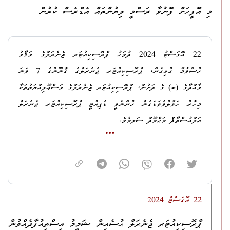
ދަށުން
، ނުރައްކާތެރި ހަތިޔާރެއް ބޭނުންކޮށްގެން ޤަޞްދުގައި މީހަކު
4. ހ. ދެތަނޑިމާލޮޖް، ފާތިމަތު ހަމްނާ ޢަބްދުالله ޝާން
މި އޮފީހަށް ފޮނުވާ ރަސްމީ ލިޔުންތައް އެޑްރެސް ކުރުން
މަރާލަން އުޅުން.
މި ދަރިވަރުންނަށް އިންޓާރންޝިފް ފުރިހަަމަކުރިކަމުގެ ލިޔުން
ދަޢުވާކުރާ ސަބަބު: މިދުޙަތު އާދަމް އިތުރު ބަޔަކާއެކު، ޕްރޮސިކިއުޓަރ
ޙަވާލުކޮށްދެއްވީ ޑެޕިއުޓީ ޕްރޮސިކިއުޓަރ ޖެެނެރަލް އަލްއުސްތާޛް ޢަލީ
22 އޮގަސްޓު 2024 ދުވަހު ޕްރޮސިކިއުޓަރ ޖެނެރަލްގެ މަޤާމު
ޖެނެރަލްގެ މަޤާމުގައި ހުންނެވި، ހ. ހިޔާކަން، ޙުސައިން ޝަމީމަށް
ސަމީރެވެ.
ހުސްވުމާ ގުޅިގެން، ޕްރޮސިކިއުޓަރ ޖެނެރަލްގެ ޤާނޫނުގެ 7 ވަނަ
ހަމަލާދިނުމަށް ރާވައި، 31 ޖަނަވަރީ 2024 ދުވަހުގެ 07:42
މާއްދާގެ (ބ) ގެ ދަށުން، ޕްރޮސިކިއުޓަރ ޖެނެރަލްގެ މަސްޢޫލިއްޔަތުތަކާ
މި ރަސްމިއްޔާތުގައި މި އޮފީހުގެ ޗީފް އައިސީޓީ އެގްޒެކެޓިވް އަޙްމަދު
އެހައިކަށްހައިއިރު، ކ. މާލެ، ނޫރު މިސްކިތް ކައިރީ މަގުމަތީގައި
މިހާރު ހަވާލުވެވަޑަގެން ހުންނެވީ ޑެޕިއުޓީ ޕްރޮސިކިއުޓަރ ޖެނެރަލް
އާދަމްއާއި، ޤައުމީ ޔުނިވާރސިޓީގެ އޮފިޝަލުން
ޙުސައިން ޝަމީމު ހުއްޓައި، ޙުސައިން ޝަމީމުގެ ބޮލަށް ހަމަލާދިނުމަށް
އަލްއުސްތާޛް މަޙްމޫދް ސަލީމެވެ.
ބައިވެރިވެވަޑައިގެންނެވިއެވެ.
މަސައްކަތްކޮށް، ޙުސައިން ޝަމީމުއާ މެދު މާރާމާރީ ހިންގައި، ޙުސައިން
ޝަމީމުގެ އަތުގެ މުލައްދަނޑި ޒަހަމްކޮށްލާފައިވާތީ
.
އެހެންކަމުން، ޕްރޮސިކިއުޓަރ ޖެނެރަލްގެ މަޤާމަށް ބޭފުޅަކު
ޢައްޔަންކުރެވެންދެން، މި އޮފީހަށް ފޮނުވާ ލިޔުންތަކާއި ސިޓީތައް
2. ލ. ގަން، ތުނޑި، ޖަވާހިރުވިލާ، މުޙައްމަދު ޖަޒްލާންގެ މައްޗަށް؛
އެޑްރެސްކުރައްވާނީ ޑެޕިއުޓީ ޕްރޮސިކިއުޓަރ ޖެނެރަލް އަލްއުސްތާޛް
ދަޢުވާ: ޤާނޫނު ނަންބަރު 17/2010 (ބިރުދެއްކުމާއި ނުރައްކާތެރި
މަޙްމޫދް ސަލީމަށެވެ.
22 އޮގަސްޓް 2024
ހަތިޔާރާއި ތޫނު އެއްޗެހި ގެންގުޅުން މަނާކުރުމުގެ ޤާނޫނު) ގެ 5 ވަނަ
މާއްދާގެ (ހ) އާއި (ށ) އާއި (ބ) އާ ޙަވާލާދީ، އެ މާއްދާގެ (ޅ) ގެ
ޕްރޮސިކިއުޓަރ ޖެނެރަލް ޙުސެއިން ޝަމީމު އިސްތިއުފާދެއްވުން