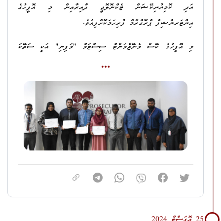
އަދި ކޮމިޔުނިކޭޝަން ޓެކްނޮލޮޖީ ދާއިރާއިން މި އޮފީހުގެ
އިންޓަރންޝިފް ޕްރޮގްރާމް ފުރިހަމަކޮށްފިއެވެ.
މި އޮފީހުގެ ކޭސް މެނޭޖްމަންޓް ސިސްޓަމް "މަފިނި" އަކީ ސަތޭކަ
އިންސައްތަ ދިވެހި އުފެއްދުމެކެވެ. އަދި މި އޮފީހުގެ ކޭސް މެނޭޖްމަންޓް
ސިސްޓަމް މި އޮފީހުގެ ބޭނުންތަކަށް އަޕްޑޭޓްކޮށް އަޕްގްރޭޑްކުރަނީ މި
އޮފީހުގައި މަސައްކަތްކުރާ އައިސީޓީ ދާއިރާގެ ފަންނީ ބޭފުޅުންނެވެ.
އަދި މި އޮފީހުގެ ޖުމްލަ މަސައްކަތްތަކުގެ 90 އިންސައްތަ މަސައްކަތަކީ
ކޭސް މެނޭޖްމަންޓް ސިސްޓަމުން ކުރާ މަސައްކަތެވެ.
އެހެންކަމުން މި އޮފީހުގައި ޤާނޫނީ ފަންނުގެ ތަޖުރިބާކާރުންގެ އިތުރުން
އިންފޮރމޭޝަން އަދި ކޮމިޔުނިކޭޝަން ޓެކްނޮލޮޖީ ދާއިރާގެ
ތަޖުރިބާކާރުން މަސައްކަތްކުރައްވައެވެ.
މި އޮފީހުގެ މައިގަނޑު މަސައްކަތަކީ ޤާނޫނީ މަސައްކަތްކަމުން ޤާނޫނީ
25 އޮގަސްޓް 2024