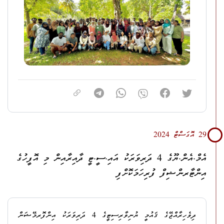
މީގެ އިތުރުން ޕްރޮސިކިއުޓަރުންނަށް ޚާއްޞަ ދިވެހި ބަހުގެ
ސެޝަނެއްވެސް ކުރިއަށްގެންގޮސްފައިވެއެވެ.
"ޕްރޮސްކޮން 2024" ގައި މި އޮފީހުގެ 80 ޕްރޮސިކިއުޓަރުން
ބައިވެރިވެފައިވެއެވެ.
ޔުނިސެފްގެ އެހީތެރިކަމާއެކު
، ޕްރޮސިކިއުޓަރުންގެ ކޮންފަރެންސް އަދި
ރިޓްރީޓްއެއްގެ ގޮތުގައި ކުރިއަށްގެންދާ މި މަހާސިންތާ މި ގޮތަށް
ކުރިއަށްގެންދިޔަ މިއީ ދެވަނަ ފަހަރެވެ.
29 އޮގަސްޓް 2024
އެމް.އެން.ޔޫގެ 4 ދަރިވަރަކު އައި.ސީ.ޓީ ދާއިރާއިން މި އޮފީހުގެ
އިންޓާރންޝިފް ފުރިހަމަކޮށްފި
ދިވެހިރާއްޖޭގެ ޤައުމީ ޔުނިވާރިސިޓީގެ 4 ދަރިވަރަކު އިންފޮރމޭޝަން