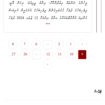
މީހުންގެ ނަންތައް އިޢުލާންކޮށް، އިނާމު ދީފިއެވެ. މިކަން އޮތީ،
ދިވެހިބަހުގެ ދުވަހާ ގުޅުވައިގެންން ދިވެހިބަހުގެ އެކެޑެމީން ކުރިއަސް
5.
ނ. ލަންދޫ، ކާމިނީގެ، ޢަލީ އަސްފާޤް
ގެންދިޔަ މުބާރާތްތަކެއްގެ އިނާމު ދިނުމަށް 12 ޖުލައި 2024 ދުވަހު
ބޭއްވި ޖަލްސާއެއްގައެވެ. މި ފުރުޞަތުގައި، އެޖަލްސާގެ ތެރެއިން
ދަޢުވާ 1: ޤާނޫނު ނަންބަރު:
9/2014
(ދިވެހިރާއްޖޭގެ
މިމުބާރާތުގެ ވަނަތައް އިޢުލާނުކޮށް އިނާމު ދެވޭނޭ އިންތިޒާމު
ޤާނޫނުލްޢުޤޫބާތު) ގެ 513 ވަނަ މާއްދާގެ (ށ) އާ ޙަވާލާދީ، އެ
ހަމަޖައްސަވައި ދެއްވިކަމަށްޓަކައި، ދިވެހިބަހުގެ އެކަޑަމީގެ ރައީސް
މާއްދާގެ (ނ) ގެ ދަށުން ރަސްމީ ހައިސިއްޔަތު ނަހަމަ ގޮތުގައި
8
7
6
...
2
1
‹
ޑރ އަޙްމަދު އަޝްރަފަށާއި އެކަޑަމީގެ މެމްބަރުންނާއި
ބޭނުންކުރުމުގެ ކުށުގެ ދަޢުވާ.
27
26
...
12
11
10
9
މުވައްޒަފުންނަށް އިޚްލާޞްތެރިކަމާއެކު ޝުކުރު ދަންނަވަމެވެ.
ދަޢުވާ 2: ޤާނޫނު ނަންބަރު:
9/2014
(ދިވެހިރާއްޖޭގެ
›
ދިވެހި ބަހުން ސިޓީ ލިޔުމުގެ ފުރަތަމަ މުބާރާތެއް ބޭއްވުމުގެ
ޤާނޫނުލްޢުޤޫބާތު) ގެ 515 ވަނަ މާއްދާގެ (ހ) ގެ 1 ވަނަ ނަންބަރާއި،
މަޤްޞަދަކީ، ދިވެހި ބަހުން ސާފުކޮށް މޮޅަށް ސިޓީ ޢިބާރާތްކޮށް
3 ވަނަ ނަންބަރާއި 4 ވަނަ ނަންބަރާ ޙަވާލާދީ، އެ މާއްދާގެ (ށ) ގެ
ލިޔެ ހެދުމަށް ހިތްވަރުދީ، ސިޓީ ލިޔުމުގެ ސަޤާފަތެއް އުފެއްދުމެވެ.
2 ވަނަ ނަންބަރުގެ ދަށުން ނުޙައްޤު މުއްސަނދިކަން ހޯދައި ލިބިގަތުމުގެ
ކުށުގެ ދަޢުވާ.
ޓެގްސް
މި މުބާރާތުގައި 180 އަށްވުރެ ގިނަ މީހުން ބައިވެރިވެ، 100
އަށްވުރެ ގިނަ ސިޓީ ހުށަހެޅިއެވެ. މުބާރާތުގެ ފަނޑިޔާރުކަން