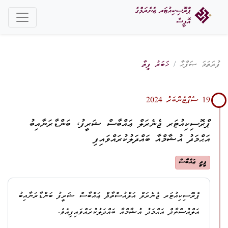
ފުރަތަމަ ޞަފްޙާ
ޚަބަރު ފީތާ
19 ސެޕްޓެންބަރު 2024
ޕްރޮސިކިއުޓަރ ޖެނެރަލް ޢައްބާސް ޝަރީފު، ބަންޑާރަނާއިބު
އަޙްމަދު އުޝާމްއާ ބައްދަލުކުރައްވައިފި
ޕީޖީ ޢައްބާސް
ޕްރޮސިކިއުޓަރ ޖެނެރަލް އަލްއުސްތާޛް ޢައްބާސް ޝަރީފު ބަންޑާރަނާއިބު
އަލްއުސްތާޛް އަޙްމަދު އުޝާމްއާ ބައްދަލުކުރައްވައިފިއެވެ.