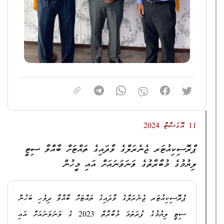
ކުށުގެ ދަޢުވާ.
އިންތިޒާމުކޮށްގެން ބޭއްވި ސިޓީ ލިޔުމުގެ މުބާރާތުގެ މަޤްޞަދަކީ، ދިވެހި
ބަހުން ސާފުކޮށް މޮޅަށް ސިޓީ ޢިބާރާތްކޮށް ލިޔެ ހެދުމަށް ހިތްވަރުދީ،
.
ސިޓީ ލިޔުމުގެ ސަޤާފަތެއް އުފެއްދުމެވެ
4.
ގއ. ވިލިނގިލި، ކުއްޅަވައްގެ، މުޙައްމަދު ފަތޫޙު ފަތުޙުﷲ
ދަޢުވާ 1: ޤާނޫނު ނަންބަރު:
9/2014
(ދިވެހިރާއްޖޭގެ
ޤާނޫނުލްޢުޤޫބާތު) ގެ 513 ވަނަ މާއްދާގެ (ށ) އާ ޙަވާލާދީ، އެ
މާއްދާގެ (ނ) ގެ ދަށުން ރަސްމީ ހައިސިއްޔަތު ނަހަމަ ގޮތުގައި
ބޭނުންކުރުމުގެ ކުށުގެ ދަޢުވާ.
11 އޮގަސްޓް 2024
ދަޢުވާ 2: ޤާނޫނު ނަންބަރު:
9/2014
(ދިވެހިރާއްޖޭގެ
ޕްރޮސިކިއުޓަރ ޖެނެރަލްގެ ވާދައިގެ ތައްޓަށް ބާއްވާ ސިޓީ
ޤާނޫނުލްޢުޤޫބާތު) ގެ 515 ވަނަ މާއްދާގެ (ހ) ގެ 1 ވަނަ ނަންބަރާއި،
ލިޔުމުގެ މުބާރާތުގެ ވަނަވަނައަށް އައި މީހުން
3 ވަނަ ނަންބަރާއި 4 ވަނަ ނަންބަރާ ޙަވާލާދީ، އެ މާއްދާގެ (ށ) ގެ
2 ވަނަ ނަންބަރުގެ ދަށުން ނުޙައްޤު މުއްސަނދިކަން ހޯދައި ލިބިގަތުމުގެ
ޕްރޮސިކިއުޓަރ ޖެނެރަލްގެ ވާދައިގެ ތައްޓަށް ބާއްވާ ދިވެހި ބަހުން
ކުށުގެ ދަޢުވާ.
ސިޓީ ލިޔުމުގެ ފުރަތަމަ މުބާރާތް 2023 ގެ ވަނަވަނައަށް އައި