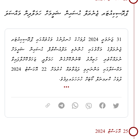
ދާއިރާއިން ކިޔަވާ ދަރިވަރުންނަށް މި އޮފީހުން އިންޓާރންޝިފް
ޕްރޮސިކިއުޓަރ ޖެނެރަލް ޙުސައިން ޝަމީމަށް ހަމަލާދިން މައްސަލަ
ފުރުޞަތު ފަހިކޮށްދެމެވެ. ނަމަވެސް މިއީ އައިސީޓީ ދާއިރާއިން މި
އޮފީހުން އިންޓާރންޝިފް ފުރުޞަތު ހުޅުވާލި ފުރަތަމަ ފަހަރެވެ.
އެގޮތުން ދިވެހިރާއްޖޭގެ ޤައުމީ ޔުނިވާރސިޓީން ނޮމިނޭޓްކުރި 4
31 ޖަނަވަރީ 2024 ދުވަހުގެ ހެނދުނުގެ ވަގުތެއްގައި ޕްރޮސިކިއުޓަރ
ދަރިވަރަކު މި އޮފީހުން 3 މަސްދުވަހުގެ އިންޓަރންޝިފް
ޖެނެރަލްގެ މަޤާމުގައި ހުންނެވި އަލްއުސްތާޛް ޙުސައިން ޝަމީމަށް
ފުރިހަމަކޮށްފައިވެއެވެ.
ނުރައްކާތެރި ހަތިޔާރު ބޭނުންކޮށްގެން ހަމަލާދީ ޒަޚަމްކޮށްލާފައިވާ
މައްސަލާގައި އަންނަނިވި ދަޢުވާތައް ކުރުމަށް 22 އޮގަސްޓު 2024
އެ ދަރިވަރުންނަކީ:
ދުވަހު ކްރިމިނަލް ކޯޓަށް ހުށަހަޅައިފީމެވެ.
1. ޏ. ފުވައްމުލައް، ދަނޑިމަގު، އަހިވަލިގެ، ރަޝްނާން މުޙައްމަދު
1. ރ. އަލިފުށި، ރިވެލި، މިދުޙަތު އާދަމްގެ މައްޗަށް؛
ޝިހާބު
ދަޢުވާ: ޤާނޫނު ނަންބަރު 17/2010 (ބިރުދެއްކުމާއި ނުރައްކާތެރި
2. ހ. ސިރީ، ޒާން މުޙައްމަދު ޒުލާލް
ހަތިޔާރާއި ތޫނު އެއްޗެހި ގެންގުޅުން މަނާކުރުމުގެ ޤާނޫނު) ގެ 5 ވަނަ
3. ހދ. ނޮޅިވަރަން، މާވެހި، ދީމާ ޙުސައިން
މާއްދާގެ (ހ) އާއި (ށ) އާއި (ބ) އާ ޙަވާލާދީ، އެ މާއްދާގެ (ޅ) ގެ
25 އޮގަސްޓް 2024