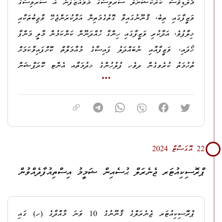
ގޮވައިގެން އެތަނުން ގޮސްފައިވާތީ
.
މޯލްޑިވްސް ކަރެކްޝަނަލް ސަރވިސްގެ މުވައްޒަފުން އެ ސަރވިސްގެ
ވަޒީފާގައި ތިބެ، ޤާނޫނުގައިވާ ގޮތުގެމަތިން އަދާކުރަންޖެހޭ ވާޖިބުތަކާއި
3. ދަފްތަރު ނަންބަރު ދރ 2247، އަޙްމަދު މައިސާން ހާޝިމްގެ
ޚިލާފުވެ، އަދާކުރި ވަޒީފާގައި ހިންގާ ހުއްދަނޫން ކަންކަމުން މާލީ މަންފާ
މައްޗަށް؛
ހޯދައި، ވަޒީފާއާއި ނުބައްދަލު ފައިސާގެ މުއާމަލާތް ކޮށްފައިވާކަމަށް
ދަޢުވާ: ޤާނޫނު ނަންބަރު 17/2010 (ބިރުދެއްކުމާއި ނުރައްކާތެރި
ތުހުމަތު ކުރެވިގެން ދިވެހި ފުލުހުންގެ ޚިދުމަތާއި އެންޓި ކޮރަޕްޝަން
ހަތިޔާރާއި ތޫނު އެއްޗެހި ގެންގުޅުން މަނާކުރުމުގެ ޤާނޫނު) ގެ 5 ވަނަ
ކޮމިޝަން ގުޅިގެން ތަޙުޤީޤެއް ހިންގައި މައްސަލަ ހުށަހަޅާފައިވެއެވެ.
މާއްދާގެ (ހ) އާއި (ށ) އާއި (ބ) އާ ޙަވާލާދީ، އެ މާއްދާގެ (ޅ) ގެ
އޭގެ ތެރެއިން އަންނަނިވި މީހުންގެ މައްޗަށް ދަޢުވާކުރުމަށް 22
ދަށުން
، ނުރައްކާތެރި ހަތިޔާރެއް ބޭނުންކޮށްގެން ޤަޞްދުގައި މީހަކު
އޮގަސްޓު 2024 ދުވަހު ކްރިމިނަލް ކޯޓަށް ހުށަހަޅައިފީމެވެ.
މަރާލަން އުޅުން.
1.
ރ. އުނގޫފާރު، އައިވަރީހައުސް، ޖިނާޙް ޢަބްދުއްރަޙީމް
22 އޮގަސްޓް 2024
ދަޢުވާކުރާ ސަބަބު: އަހްމަދު މައިސާން ހާޝިމް އިތުރު ބަޔަކާއެކު،
ޕްރޮސިކިއުޓަރ ޖެނެރަލްގެ މަޤާމުގައި ހުންނެވި، ހ. ހިޔާކަން،
ދަޢުވާ 1: ޤާނޫނު ނަންބަރު:
9/2014
(ދިވެހިރާއްޖޭގެ
ޕްރޮސިކިއުޓަރ ޖެނެރަލް ޙުސެއިން ޝަމީމު އިސްތިއުފާދެއްވުން
ޙުސައިން ޝަމީމަށް ހަމަލާދިނުމަށް ރާވައި، 31 ޖަނަވަރީ 2024
ޤާނޫނުލްޢުޤޫބާތު) ގެ 513 ވަނަ މާއްދާގެ (ށ) އާ ޙަވާލާދީ، އެ
ދުވަހުގެ 07:42 އެހައިކަށްހައިއިރު، މީނާއާއެކު ބައިވެރިވި މީހުންގެ
މާއްދާގެ (ނ) ގެ ދަށުން ރަސްމީ ހައިސިއްޔަތު ނަހަމަ ގޮތުގައި
ތެރެއިން މިދުޙަތު އާދަމް ސައިކަލެއްގައި ކ. މާލެ، ނޫރު މިސްކިތް
ޕްރޮސިކިއުޓަރ ޖެނެރަލްގެ ޤާނޫނުގެ 10 ވަނަ މާއްދާގެ (ހ) ގައި
ބޭނުންކުރުމުގެ ކުށުގެ ދަޢުވާ.