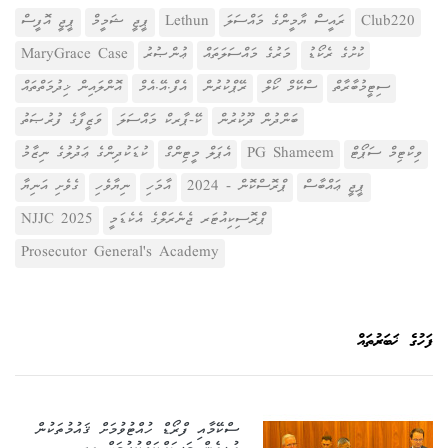
ކޮށްދެއްވީ ދިވެހި ބަހުގެ މާހިރުން ކަމަށްވާ އަލްފާޟިލް (ފަރެސް)
Club220
ރައީސް ޔާމީންގެ މައްސަލަ
Lethun
ޕީޖީ ޝަމީމް
ޕީޖީ އޮފީސް
މި މައްސަލައިގައި ތުހުމަތުކުރެވޭ އިތުރު މީހުންގެ މައްޗަށް ދަޢުވާކުރެވޭ
މުޙައްމަދު ޢާމިރު އާއި އަލްފާޟިލް އަންވަރު އިބްރާހީމެވެ.
ކުށުގެ ރެކޯޑު
މަރުގެ މައްސަލަތައް
ޢުންޞުރު
MaryGrace Case
މިންވަރަށް މިވަގުތު ހެކި ޤާރީނާ ލިބިފައިނުވާތީ، މިވަގުތަށް ދަޢުވާ
ސިޓީމުބާރާތް
ސްކޭމް ކޯލް
ރޭޕްކުރުން
އެފް.އޭ.އެމް
އޮންލައިން ޚިދުމަތްތައް
މުބާރާތުގެ ވަނަވަނައަށް އައި މީހުންނަކީ؛
ނުކުރުމަށް ނިންމާފައިވާނެއެވެ.
މި މައްސަލައިގެ ތަޙުޤީޤު އަދިވެސް
ބަންދުން ދޫކުރުން
ކޭ-ޕާރކް މައްސަލަ
ވަޒީފާގެ ފުރުޞަތު
ކުރިއަށްދާތީ، އިތުރު ބައިތަކުގެ ތަޙުޤީޤު ނިމުމުން، ތުހުމަތުކުރެވޭ އިތުރު
މުބާރާތުގެ އިނާމުތަކަކީ؛
ވިކްޓިމް ސަޕޯޓް
PG Shameem
އެޕަލް މީޓިންގް
ކުޑަކުދިންގެ ޢަދުލުގެ ނިޒާމު
މީހުންގެ މައްޗަށް ދަޢުވާކުރުމާމެދު ގޮތެއް ނިންމާނަމެވެ.
ޕީޖީ ޢައްބާސް
ޕްރޮސްކޮން - 2024
އާމަހި
ނިޔާވެހި
ގެވެށި އަނިޔާ
1 ވަނަ ސިޓީ: އަލްފާޟިލް އަޙްމަދު ދާއޫދު، (3000 ރުފިޔާގެ
ޕްރޮސިކިއުޓަރ ޖެނެރަލްގެ އެކެޑަމީ
NJJC 2025
ފައިސާގެ އިނާމާއި ހަނދާނީ ލިޔުމާއި ޕްރޮސިކިއުޓަރ ޖެނެރަލްގެ
ވާދައިގެ ތަށި)
Prosecutor General's Academy
2 ވަނަ ސިޓީ: އަލްފާޟިލާ ހިދާޔާ ނަޢީމް، (1500 ރުފިޔާގެ
ފައިސާގެ އިނާމާއި ހަނދާނީ ލިޔުން)
ފަހުގެ ޚަބަރުތައް
3 ވަނަ ސިޓީ: އަލްފާޟިލާ އާމިނަތު ސިއުނާ، (1000 ރުފިޔާގެ
ފައިސާގެ އިނާމާއި ހަނދާނީ ލިޔުން)
ސްކޭމާއި ފްރޯޑް ހުއްޓުވުމަށް ޤައުމުތަކުން