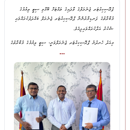
2 ވަނަ ނަންބަރުގެ ދަށުން ނުޙައްޤު މުއްސަނދިކަން ހޯދައި ލިބިގަތުމުގެ
އިނދެފައިވާތީއާއި، ހަމަލާދީ ނިމުމުން، ހަމަލާދިން މީހުންނާއެކު
ޕްރޮސިކިއުޓަރ ޖެނެރަލްގެ ވާދައިގެ ތައްޓަށް ބޭއްވި ސިޓީ ލިޔުމުގެ
ކުށުގެ ދަޢުވާ.
އެސަރަހައްދުން ގޮސްފައިވާތީ.
މުބާރާތުގެ ފަނޑިޔާރުންނާ ޕްރޮސިކިއުޓަރ ޖެނެރަލް ބައްދަލުކުރައްވައި
.
ޝުކުރު އަދާކުރައްވައިފިއެވެ
3.
ހދ. ނޭކުރެންދޫ، ތަރާނާގެ
، ޢަލީ ނާޡިމް
މިއަދު ހެނދުނު ޕްރޮސިކިއުޓަރ ޖެނެރަލްވަނީ، ސިޓީ ލިޔުމުގެ މުބާރާތުގެ
ފަނޑިޔާރުކަން ކުރެއްވި އަލްފާޟިލް އަންވަރު އިބްރާހީމްއާއި،
ދަޢުވާ 1: ޤާނޫނު ނަންބަރު:
9/2014
(ދިވެހިރާއްޖޭގެ
އަލްފާޟިލް މުޙައްމަދު އާމިރު (ފަރެސް އާމިރު) އާ ޕްރޮސިކިއުޓަރ
ޤާނޫނުލްޢުޤޫބާތު) ގެ 513 ވަނަ މާއްދާގެ (ށ) އާ ޙަވާލާދީ، އެ
މާއްދާގެ (ނ) ގެ ދަށުން ރަސްމީ ހައިސިއްޔަތު ނަހަމަ ގޮތުގައި
.
ޖެނެރަލްގެ އޮފީހުގައި ބައްދަލުކުރައްވާފައެވެ
ބޭނުންކުރުމުގެ ކުށުގެ ދަޢުވާ.
މި ބައްދަލުކުރެއްވުމުގައި ޕްރޮސިކިއުޓަރ ޖެނެރަލްވަނީ ފަނޑިޔާރުކަން
ދަޢުވާ 2: ޤާނޫނު ނަންބަރު:
9/2014
(ދިވެހިރާއްޖޭގެ
ކުރެއްވި ބޭފުޅުންނަށް ޝުކުރު އަދާކުރައްވައި، މަސައްކަތުގެ އަގު
ޤާނޫނުލްޢުޤޫބާތު) ގެ 515 ވަނަ މާއްދާގެ (ހ) ގެ 1 ވަނަ ނަންބަރާއި،
ވަޒަންކުރެއްވުމަށާއި، ހަނދާނާއި ތާރީޚަށްޓަކައި އެމަނިކުފާނުގެ
3 ވަނަ ނަންބަރާއި 4 ވަނަ ނަންބަރާ ޙަވާލާދީ، އެ މާއްދާގެ (ށ) ގެ
އަތުލިޔުމުން ލިޔުއްވާފައިވާ ޝުކުރުގެ ސިޓީއެއް އަރުވާފައެވެ.
2 ވަނަ ނަންބަރުގެ ދަށުން ނުޙައްޤު މުއްސަނދިކަން ހޯދައި ލިބިގަތުމުގެ
ޕީޖީ އޮފީހުގެ ރެކްރިއޭޝަން ކްލަބް، ކްލަބް 220 އިން