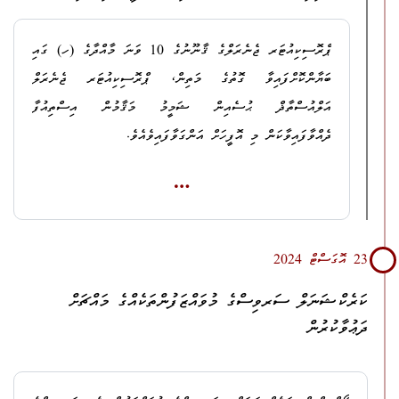
ދަށުން
، ނުރައްކާތެރި ހަތިޔާރެއް ބޭނުންކޮށްގެން ޤަޞްދުގައި މީހަކު
މަރާލަން އުޅުން.
ޕްރޮސިކިއުޓަރ ޖެނެރަލްގެ ޤާނޫނުގެ 10 ވަނަ މާއްދާގެ (ހ) ގައި
ބަޔާންކޮށްފައިވާ ގޮތުގެ މަތިން، ޕްރޮސިކިއުޓަރ ޖެނެރަލް
ދަޢުވާކުރާ ސަބަބު: މުޙައްމަދު ޖަޒްލާން އިތުރު ބަޔަކާއެކު،
އަލްއުސްތާޛް ޙުސެއިން ޝަމީމު މަޤާމުން އިސްތިއުފާ
ޕްރޮސިކިއުޓަރ ޖެނެރަލްގެ މަޤާމުގައި ހުންނެވި، ހ. ހިޔާކަން،
ދެއްވާފައިވާކަން މި އޮފީހަށް އަންގަވާފައިވެއެވެ.
ޙުސައިން ޝަމީމަށް ހަމަލާދިނުމަށް ރާވައި، 31 ޖަނަވަރީ 2024
ދުވަހުގެ ހެދުނު 07:42 އެހައިކަށްހައިއިރު، މީނާއާއެކު މިކަމުގެ
ޕްރޮސިކިއުޓަރ ޖެނެރަލްގެ މަޤާމު ހުސްވުމާ ގުޅިގެން ޕްރޮސިކިއުޓަރ
ބައިވެރިވި މީހުންގެ ތެރެއިން މިދުޙަތު އާދަމް ގޮވައިގެން ސަކަލެއްގައި
ޖެނެރަލްގެ ޤާނޫނުގެ 7 ވަނަ މާއްދާގެ (ބ) ގެ ދަށުން،
ކ. މާލެ، ނޫރު މިސްކިތް ކައިރިއަށް ގެންދިޔުމުން، އެވަގުތު އެތާ ކައިރީ
ޕްރޮސިކިއުޓަރ ޖެނެރަލްގެ މަސްޢޫލިއްޔަތުތަކާ މިހާރު
މަގުމަތީގައި ޙުސައިން ޝަމީމު ހުއްޓައި،
މިދުޙަތު އާދަމް ސައިކަލުން
23 އޮގަސްޓް 2024
ހަވާލުވެވަޑިގެން ހުންނެވީ ޑެޕިއުޓީ ޕްރޮސިކިއުޓަރ ޖެނެރަލް
ފައިބައިގެން ގޮސް ނުރައްކާތެރި ހަތިޔާރެއް ބޭނުންކޮށްގެން ޙުސައިން
އަލްއުސްތާޛް މަޙްމޫދް ސަލީމެވެ.
ކަރެކްޝަނަލް ސަރވިސްގެ މުވައްޒަފުންތަކެއްގެ މައްޗަށް
ޝަމީމުގެ ބޮލަށް ހަމަލާދިނުމަށް މަސައްކަތްކޮށް، ޙުސައިން ޝަމީމުއާ
ދަޢުވާކުރުން
މެދު މާރާމާރީ ހިންގައި، ޙުސައިން ޝަމީމުގެ އަތުގެ މުލައްދަނޑު
ޒަހަމްކޮށްލުމަށްފަހު އައިސް ސައިކަލަށް އެރުމުން، މިދުޙަތު އާދަމް