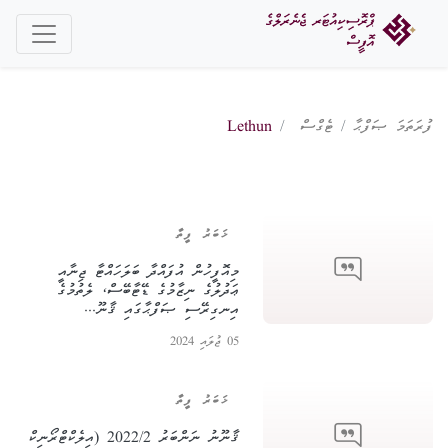
ފުރަތަމަ ޞަފްޙާ
ޓެގްސް
Lethun
ޚަބަރު ފީތާ
މިއޮފީހުން އުފައްދާ ބަލަހައްޓާ ޖިނާއީ
ޢަދުލުގެ ނިޒާމުގެ ޑޭޓާބޭސް، ލެތުމުގެ
އިނގިރޭސި ޞަފްޙާގައި ޤާނޫ...
05 ޖުލައި 2024
ޚަބަރު ފީތާ
ޤާނޫނު ނަންބަރު 2022/2 (އިލެކްޓްރޯނިކް