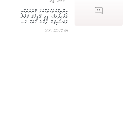
ޚަބަރު ފީތާ
އިންތިޚާބުތަކުތަކާބެހޭ ޤާނޫނުތަކާއި
ގަވާއިދުތައް، ޕީޖީ އޮފީހުގެ ލެތުން
ވެބްސައިޓުން ފެންނަ ގޮތަށް ހަ...
09 އޮގަސްޓް 2023
pgoffice@pgoffice.gov.mv
|
300 0655