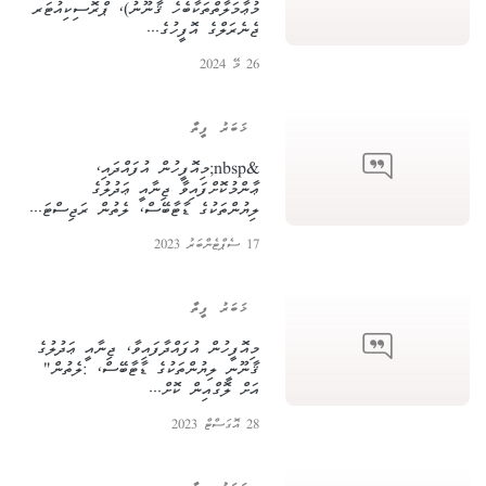
މުޢާމަލާތްތަކާބެހެ ޤާނޫނު)، ޕްރޮސިކިއުޓަރ
ޖެނެރަލްގެ އޮފީހުގެ...
26 މޭ 2024
ޚަބަރު ފީތާ
&nbsp;މިއޮފީހުން އުފައްދައި،
ޢާންމުކޮށްފައިވާ ޖިނާއީ ޢަދުލުގެ
ލިޔުންތަކުގެ ޑާޓާބޭސް، ލެތުން ރަޖިސްޓަ...
17 ސެޕްޓެންބަރު 2023
ޚަބަރު ފީތާ
މިއޮފީހުން އުފައްދާފައިވާ، ޖިނާއީ ޢަދުލުގެ
ޤާނޫނީ ލިޔުންތަކުގެ ޑާޓާބޭސް، :ލެތުން"
އަށް ލޮގްއިން ކޮށް...
28 އޮގަސްޓް 2023