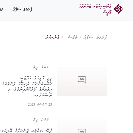
ފުރަތަމަ ޞަފްޙާ
ޚަބ
ފުރަތަމަ ޞަފްޙާ
ޓެގްސް
ޢުންޞުރު
ޚަބަރު ފީތާ
ޕީޖީ އޮފީހުގެ އަމާޒަކީ،
ރައްޔިތުންނަށް ދުނިޔޭގެ ފެންވަރުގެ
ޚިދުމަތެއް ފޯރުކޮށްދިނުމެވެ. މި
ތަޞައްވުރ...
23 އޮގަސްޓް 2023
ޚަބަރު ފީތާ
ޕްރޮސިކިއުޓަރ ޖެނެރަލްގެ އޮފީހަކީ،