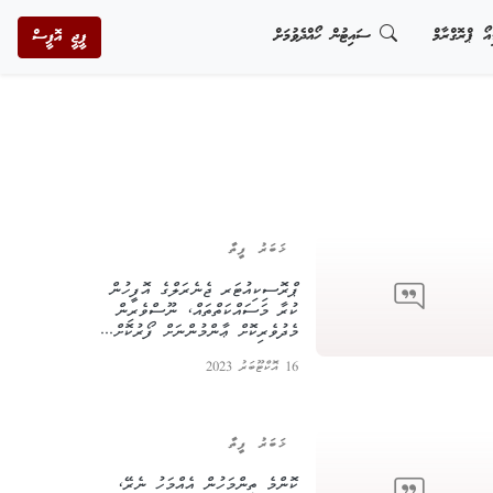
އޯ ޕްރޮގްރާމް
ސައިޓުން ހޯއްދެވުމަށް
ޕީޖީ އޮފީސް
ޚަބަރު ފީތާ
ޕްރޮސިކިއުޓަރ ޖެނެރަލްގެ އޮފީހުން
ކުރާ މަސައްކަތްތައް، ނޫސްވެރިން
މެދުވެރިކޮށް ޢާންމުންނަށް ފޯރުކޮށް...
16 އޮކްޓޫބަރު 2023
ޚަބަރު ފީތާ
ކޮންމެ ތިންމަހުން އެއްމަހު ނެރޭ،