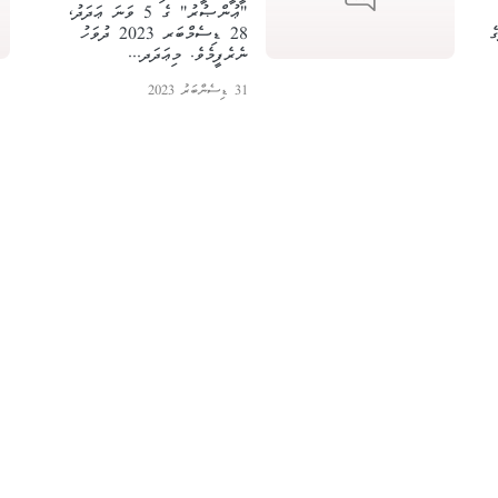
"ޢުންޞުރު" ގެ 5 ވަނަ ޢަދަދު،
ާގެ
28 ޑިސެމްބަރ 2023 ދުވަހު
ނެރެފީމެވެ. މިޢަދަދ...
31 ޑިސެންބަރު 2023