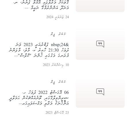
ގޮތަކަށް މަރާލާފައި އޮއްވާ ފެނުނު، ނ.
މަނަދޫ އަންނާރުމާގޭ ނަޢީމާ ...
24 ޖަނަވަރީ 2024
ޚަބަރު ފީތާ
&nbsp;24 ފެބްރުއަރީ 2023 ވަނަ
ދުވަހު 21:30 ހާއިރު ކ. މާލެ، މާފަންނު
މުރަނގަ މަގުގައި ހުންނަ "ކްލާސާ"...
10 ޑިސެންބަރު 2023
ޚަބަރު ފީތާ
06 އޮގަސްޓު 2022 ދުވަހު ހ.
ޝީރީންވިލާގޭގައި, ތޫނުއެއްޗަކުން ޙަމަލާދީ
އަންހެނަކު މަރާލި މައްސަލައިގައ...
23 އޮގަސްޓް 2023