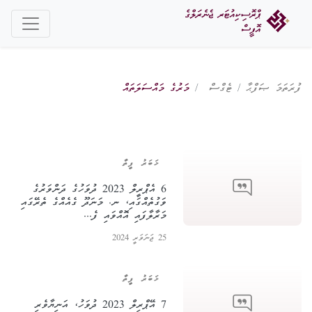
ފުރަތަމަ ޞަފްޙާ
ޓެގްސް
މަރުގެ މައްސަލަތައް
ޚަބަރު ފީތާ
6 އެޕްރީލް 2023 ދުވަހުގެ ދަންވަރުގެ
ވަގުތެއްގައި، ނ. މަނަދޫ ގެއެއްގެ ތެރޭގައި
މަރާލާފައި އޮއްވައި ފެ...
25 ޖަނަވަރީ 2024
ޚަބަރު ފީތާ
7 އޭޕްރިލް 2023 ދުވަހު، އަނިޔާވެރި