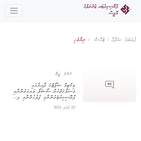
ފުރަތަމަ ޞަފްޙާ
ޓެގްސް
ނިޔާވެހި
ޚަބަރު ފީތާ
ވިކްޓިމް ސަޕޯޓްގެ ދާއިރާގައި
މަސައްކަތްކުރާ ސޯޝަލް ވަރކަރުންނާއި
ޕްރޮސިކިއުޓަރުންނާއި ފުލުހުންނާއި ފ...
05 ޖުލައި 2024