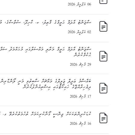
06 އެޕްރީލް 2026
ސާޖަންޓު އާދަމް ޙަލީމްގެ ޤާޠިލު، ކ. ކާށިދޫ، ސުވާސާގެ، މުޙަ
02 އެޕްރީލް 2026
ސާޖަންޓު އާދަމް ޙަލީމް މަރާލި މައްސަލާގައި މުޙައްމަދު ސަމާޙ
ޙުކުމްކުރުން
29 މާރިޗު 2026
ދިވެހިރާއްޖޭގެ ހައިކޯޓުގައި އިސްތިއުނާފުކުރުން
17 މާރިޗު 2026
ކުޑަކުދިންތަކަކަށް ޖިންސީ ގޯނާކުރިކަމަށް ތުހުމަތުކުރެވޭ ގ. 
16 މާރިޗު 2026