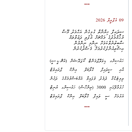
ނިންމުން އިސްތިއުނާފުކުރުމަށް، 11 އެޕްރީލް 2026
ދުވަހު ދިވެހިރާއްޖޭހެ ހައިކޯޓަށް ހުށަހަޅައިފީމެވެ.
3.
ސ. މީދޫ، މޫންލައިޓްވިލާ، މުޙައްމަދު
09 އެޕްރީލް 2026
އަފްރާޙް
މި އޮފީހުން ދިވެހިރާއްޖޭގެ ހައިކޯޓުގައި އެދިފައިވާނީ މި
ސީލައިފް ޚިޔާނާތާ ގުޅިގެން އަޙްމަދު މޫސާ
4.
ރ. މަޑުއްވަރި، ދާރުލް އައްވަލް، އިސްމާޢީލް
މުޙައްމަދުގެ މައްޗަށް އުފުލި ދަޢުވާތައް
މައްސަލައިގެ ހެކި ޤަރީނާ ކޯޓުން ވަޒަންކޮށްފައިވަނީ
ސާބިތުނުވާކަމަށް ނިންމި ނިންމުން
ޢާޞިފް
ޤާނޫނާ ޚިލާފަށްކަމަށް ކަނޑައަޅުއްވައިދެއްވައި، މިއީ
އިސްތިއުނާފުކުރުމަށް ޤަޞްދުކުރުން
މަދަނީ ޠަބީޢަތުގެ މައްސަލައެއްކަމަށް ކޯޓުން
5.
ޅ. ނައިފަރު، ކަސްތޫރިމާގެ، މުޙައްމަދު ނޫރު
ހައުސިންގ ޑިވަލޮޕްމަންޓް ކޯޕަރޭޝަން (އެޗް.ޑީ.ސީ)
ކަނޑައަޅުއްވާފައިވަނީ އަދި ޤާނޫނުގައި ބަޔާންކޮށްފައިވާ
އަޙްމަދު
އާއި ސީލައިފް ގްލޯބަލް އިންކް ޕްރައިވެޓް
ޚިޔާނާތްތެރިވުމުގެ ކުށުގެ ޢުންޞުރުތައް މާނަކޮށްފައިވަނީ
ލިމިޓެޑްއާ
ދެމެދު ވެފައިވާ އެއްބަސްވުމެއްގެ ދަށުން
މި ދަޢުވާ ކޮށްފައިވާނީ 15 މާރިޗު 2026 ދުވަހު
ޤާނޫނާ ޚިލާފަށްކަމަށް ކަނޑައަޅުއްވައިދެއްވައ
ި،
މި
ހުޅުމާލޭގައި 3000 (ތިންހާސް) ހައުސިންގ ޔުނިޓް
21:02 އެހައިކަށްހައިއިރު، މި މީހުން ބައިވެރިވެގެން
ދަޢުވާތައް ސާބިތުވާކަމަށް ކަނޑައަޅުއްވައިދެއްވުމަށެވެ.
އެޅުމަށް ސީ ލައިފް ގްލޯބަލް އިންކް ޕްރައިވެޓް
މ. ނަލަހިޔާ ރެސިޑެންސްގެ އެޕާޓްމަންޓެއްގައި ހުރި
ލިމިޓެޑާއި ހަވާލުކުރުމުން، ހައުސިންގ ޔުނިޓުތައް
ތިޖޫރީތަކަކަށް ގެއްލުންދީ އެ ތިޖޫރީތަކުގައި
މީގެ އިތުރުން، މައްސަލައިގެ އިސްތިއުނާފު މަރުޙަލާ
އެޅުމަށް ދީފައިވާ މުއްދަތުގައި ހައުސިންގ ޔުނިޓްތައް
ހުރި
3,992,000 (ތިންމިލިއަން ނުވަލައްކަ ނުވަދިހަ
ނިމެންދެން އަޙްމަދު މޫސާ މުޙައްމަދު ދިވެހިރާއްޖެއިން
އެޅުމުގެ ޢަމަލީ މަސައްކަތް ފުރިހަމަނުކޮށް މަކަރާއި
ދެހާސް) ރުފިޔާ ވަގަށް ނަގާފައިވާތީއެވެ.
ފުރުން މަނާކުރުމުގެ އަމުރަކަށް އެދި މި އޮފީހުން