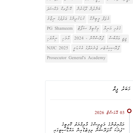
ބަންދުން ދޫކުރުން
ކޭ-ޕާރކް މައްސަލަ
އެޕަލް މީޓިންގް
ކުޑަކުދިންގެ ޢަދުލުގެ ނިޒާމު
ގެވެށި އަނިޔާ
ވިކްޓިމް ސަޕޯޓް
PG Shameem
ޕީޖީ ޢައްބާސް
ޕްރޮސްކޮން - 2024
އާމަހި
ނިޔާވެހި
ޕްރޮސިކިއުޓަރ ޖެނެރަލްގެ އެކެޑަމީ
NJJC 2025
Prosecutor General's Academy
ޚަބަރު ފީތާ
03 އޮގަސްޓް 2026
ރައްޔިތުންގެ މަޖިލިސްގެ މާލިއްޔަތު ކޮމިޓީގެ
"ފެނަކަ ކޯޕަރޭޝަން ލިމިޓެޑްއިން އައްޑޫސިޓީގައި