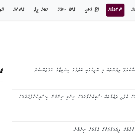
ަރު
ނޫސްބަޔާން
ފޮޓޯ ގެލަރީ
ޢާންމު ޝައުޤު
ޚަބަރު ފީތާ
ޢުންޞުރު
ރޭޑި
ާކުރެވޭ ލިޔުންތައް މި އޮފީހުގައި ބެލުމުގެ އިންތިޒާމު ހަމަޖެއްސުން
ޓެ
ަށް އުފުލި ދަޢުވާތައް ސާބިތުނުވާކަމަށް ނިންމި ނިންމުން އިސްތިއުނާފުކުރުމަށް
ުރުމުގެ ފިޔަވަޅުތަކެއް އެޅުމަށް ނިންމުން