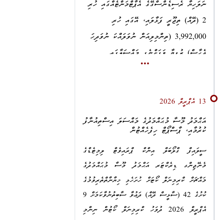
ނަލަހިޔާ ރެސިޑެންސްގޭގެ އެޕާޓްމަންޓެއްގައި ހުރި
މަޢުލޫމާތު 13 އޮގަސްޓު 2026 ގެ ކުރިން މި އޮފީހާ
2 (ދޭއް) ތިޖޫރީ ފަޅާލައި، އޭގައި ހުރި
ޙިއްޞާކުރުމަށާއި، އެ ރިޕޯޓާ ގުޅިގެން ތަޙުޤީޤު
3,992,000 (ތިންމިލިއަން ނުވަލައްކަ ނުވަދިހަ
ކުރިއަށްދާ މައްސަލަތައް އެ ތާރީޚްގެ ކުރިން
ޑިއުޓީ
ދެހާސް) ރުފިޔާ ވަގަށްނެގި މައްސަލާގައި
ޕްރޮސިކިއުޝަނަށް ހުށަހެޅުމަށް މިއަދު، 3 އޮގަސްޓު
2026 ދުވަހު އެންޓި-ކޮރަޕްޝަން ކޮމިޝަންގައި
އަންނަނިވި ދަޢުވާތައް ކުރުމަށް 25 ޖޫން 2026
ދަންނަވައިފީމެވެ.
ދުވަހު ކްރިމިނަލް ކޯޓަށް ހުށަހަޅައިފީމެވެ.
13 އެޕްރީލް 2026
އެ މައްސަލަތަކުގެ މަޢުލޫމާތު ލިބި، މައްސަލަތައް ޑިއުޓީ
ޤާނޫނު ނަންބަރު: 9/2014 (ދިވެހިރާއްޖޭގެ
ޕްރޮސިކިއުޝަނަށް ހުށަހެޅުމުން ތަޙުޤީޤު
އަޙްމަދު މޫސާ މުޙައްމަދުގެ މައްސަލަ އިސްތިއުނާފު
ކުރުމާއި، ޕާސްޕޯޓް ހިފެހެއްޓުން
ޤާނޫނުލްޢުޤޫބާތު) ގެ 211 ވަނަ މާއްދާގެ (ހ) ގެ
އަވަސްކުރުމަށް އިތުރަށް އަޅަންޖެހޭ ފިޔަވަޅުތައް މި
އޮފީހުން އަޅާނަމެވެ.
ދަށުން އެހެން މީހެއްގެ މުދަލެއްގެ މައްޗަށް
ސީލައިފް ގްލޯބަލް އިންކް ޕްރައިވެޓް ލިމިޓެޑްގެ
ހުއްދަނޫން ގޮތެއްގައި ބާރު ހިންގުން:
މެނޭޖިންގ ޑިރެކްޓަރ އަޙްމަދު މޫސާ މުޙައްމަދުގެ
މައްޗަށް ކްރިމިނަލް ކޯޓަށް ހުށަހެޅި ޚިޔާނާތްތެރިވުމުގެ
1.
މ. އޭސިޔާ، އަޙްމަދު ފާރިސް
ކުށުގެ 42 (ސާޅީސް ދޭއް) ދަޢުވާ ސާބިތުނުވާކަމަށް 9
2.
ހދ. ނޮޅިވަރަންފަރު، ޖަޒީލާމަންޒިލް، ޖަޒީލު
އެޕްރީލް 2026 ދުވަހު ކްރިމިނަލް ކޯޓުން ނިންމި
މުޙައްމަދު