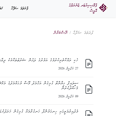
ފުރަތަމަ ޞަފްޙާ
ޚަބ
ފުރަތަމަ ޞަފްޙާ
ނޫސްބަޔާން
ހެކި ރައްކާތެރިކުރުމުގެ އަމުރުގެ ދަށުން ޝަރުޠުތަކާއެކު ދިރާސ
27 އެޕްރީލް 2026
ސީލައިފް ޚިޔާނާތާ ގުޅިގެން އަޙްމަދު މޫސާ މުޙައްމަދުގެ މައްޗ
ޤަޞްދުކުރުން
09 އެޕްރީލް 2026
މެދުއިރުމަތީގައި ހިނގަމުންދާ ހަނގުރާމައާ ގުޅިގެން ޚަރަދުކުޑަކ