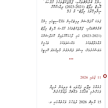
ހިންގާ ބްރާންޗްތަކާއި، ޕްރޮޖެކްޓްތަކުގެ ޚާއްޞަ
އޮޑިޓް ރިޕޯޓް (2021-2023) ދިރާސާކޮށް
ނިންމިގޮތުގެ ރިޕޯޓް" އާ ގުޅޭ
ފެނަކަ ކޯޕަރޭޝަން ލިމިޓެޑްއިން އައްޑޫސިޓީގައި ހިންގާ
ބްރާންޗްތަކާއި، ޕްރޮޖެކްޓްތަކުގެ ޚާއްޞަ އޮޑިޓް ރިޕޯޓް
(2021-2023) ގައި ފާހަގަކޮށްފައިވާ ކޮރަޕްޝަންގެ
މުޢާމަލާތްތަކުގެ މައްސަލަތަކުގެ ތަޙުޤީޤު
އަވަސްކުރުމަށް، އިސްވެ ދެންނެވުނު މާލިއްޔަތު ކޮމިޓީގެ
ރިޕޯޓުގައި ލަފާދެއްވާފައިވެއެވެ. އަދި މިކަން 29 ޖުލައި
2026 ގައި ޕްރޮސިކިއުޓަރ ޖެނެރަލްގެ ސަމާލުކަމަށް
ގެންނަވާފައިވެއެވެ.
11 ޖުލައި 2026
އެ މައްސަލަތަކުގެ ތަޙުޤީޤު ހިނގަމުންދާ ގޮތް ބަލައި
ގެއެއްގެ ތިޖޫރީ ފަޅާލައި 4 މިލިއަން ރުފިޔާ
ތަޙުޤީޤު އަވަސްކުރުމަށް އަޅާ ފިޔަވަޅެއްގެ ގޮތުން، އެ
ވަގަށްނެގި ބައެއްގެ މައްޗަށް ދަޢުވާކުރުން
އޮޑިޓް ރިޕޯޓާ ގުޅިގެން އެންޓި-ކޮރަޕްޝަން
15 މާރިޗު 2026 ދުވަހުގެ ވަގުތެއްގައި މ.
ކޮމިޝަންގައި ރަޖިސްޓްރީކޮށްފައިވާ މައްސަލަތަކުގެ