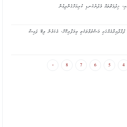
ފުޅާދާއިރާއެއްގައި މަސްތުވާތަކެތި ވިޔަފާރިކޮށް، އެކަމުން ލިބޭ ފައިސާ
›
8
7
6
5
4