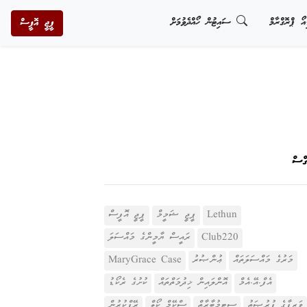
އޯ ޕްރޮގްރާމް
ސައިޓުން ހޯއްދެވުމަށް
ޕީޖީ އޮފީސް
ގްސް
Lethun
ޕީޖީ ޝަމީމް
ޕީޖީ އޮފީސް
Club220
ރައީސް ޔާމީންގެ މައްސަލަ
މަރުގެ މައްސަލަތައް
ޢުންޞުރު
MaryGrace Case
އެފް.އޭ.އެމް
އޮންލައިން ޚިދުމަތްތައް
ކުށުގެ ރެކޯޑު
ވަޒީފާގެ ފުރުޞަތު
ސިޓީމުބާރާތް
ސްކޭމް ކޯލް
ރޭޕްކުރުން