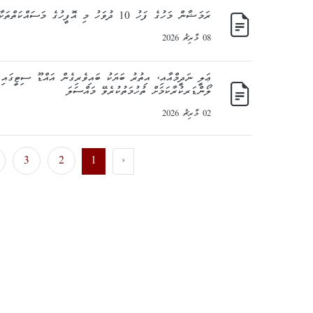
ރަމަޟާން މަހުގެ ފަހު 10 ދުވަހު މި އޮފީހުގެ މަސައްކަތްތަކާއި، ޚިދުމަތްތައް މެދުނުކެނޑި ކުރިއަށްގެންދިއުން
08 މާރިޗު 2026
ޢަލީ ނަދީމްއާއި، އިތުރު ބަޔަކު ބައިވެރިގެން އައްޑޫ ސިޓީގައި 
ލޯންޑަރކުރާކަމަށް ތުހުމަތުކުރެވޭ މައްސަލަ
02 މާރިޗު 2026
3
2
1
‹