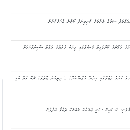
އްމަދު ސަމާޙު މެރުމަށް ކްރިމިނަލް ކޯޓުން ޙުކުމްކުރުން
ުގެ މައްޗަށް ކޮށްފައިވާ ޤަޞްދުގައި މީހަކު މެރުމުގެ ދަޢުވާ ސާބިތުވާކަމަށް
ބައްސާމު ޢަދީލް ޖަލީލްގެ މައްޗަށް ސާބިތުވި މަނީ ލޯންޑްރިންގގެ ކުށުގެ ދަޢުވާގައި ހިމެނޭ އެފް.އޭ.އެމްގެ 1 މިލިއަން ޑޮލަރުގެ ޗެކާ ގުޅޭ ބައި
މާވަނި، ޙުސައިން ސަނީ ޢުމަރުގެ މައްޗަށް ދަޢުވާ އުފުލުން