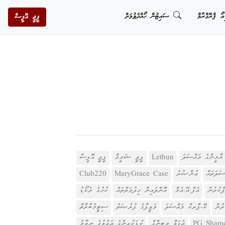
އޯ ޕްރޮގްރާމް
ސައިޓުން ހޯއްދެވުމަށް
ޕީޖީ އޮފީސް
ޔާމީންގެ މައްސަލަ
Lethun
ޕީޖީ ޝަމީމް
ޕީޖީ އޮފީސް
ސަލަތައް
ޢުންޞުރު
MaryGrace Case
Club220
ްކުރުން
އެފް.އޭ.އެމް
އޮންލައިން ޚިދުމަތްތައް
ކުށުގެ ރެކޯޑު
ރުން
ކޭ-ޕާރކް މައްސަލަ
ވަޒީފާގެ ފުރުޞަތު
ސިޓީމުބާރާތް
PG Sham
އެޕަލް މީޓިންގް
ކުޑަކުދިންގެ ޢަދުލުގެ ނިޒާމު