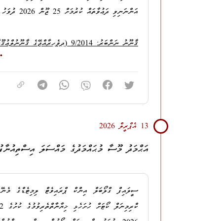
އަންނަނިވި ދަޢުވާތައް ކުރުމަށް 25 ޖޫން 2026 ދުވަހު ކްރިމިނަލް ކޯޓަށް ހުށަހަޅައިފީމެވެ.
މީހެއްގެ މުދަލެއްގެ މައްޗަށް ހުއްދަނޫން ގޮތެއްގައި ބާރު ހ
1.
މ. އޭސިޔާ، އަޙްމަދު ފާރިސް
2.
ހދ. ނޮޅިވަރަންފަރު، ޖަޒީލާމަންޒިލް، ޖަޒީލު މު
3.
ސ. މީދޫ، މޫންލައިޓްވިލާ، މުޙައްމަދު އަފްރާޙް
13 އެޕްރީލް 2026
4.
ރ. މަޑުއްވަރި، ދާރުލް އައްވަލް، އިސްމާޢީލް 
އަޙްމަދު މޫސާ މުޙައްމަދުގެ މައްސަލަ އިސްތިއުނާފު
5.
ޅ. ނައިފަރު، ކަސްތޫރިމާގެ، މުޙައްމަދު ނޫރު އ
ސީލައިފް ގްލޯބަލް އިންކް ޕްރައިވެޓް ލިމިޓެޑްގެ މެނޭ
ނަލަހިޔާ ރެސިޑެންސްގެ އެޕާޓްމަންޓެއްގައި ހުރި ތިޖޫރީތ