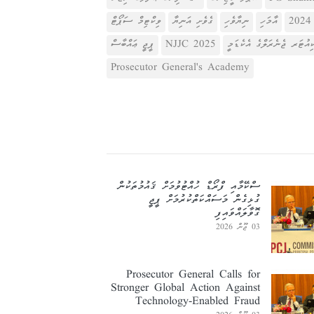
އާމަހި
ނިޔާވެހި
ގެވެށި އަނިޔާ
ވިކްޓިމް ސަޕޯޓް
ިއުޓަރ ޖެނެރަލްގެ އެކެޑަމީ
NJJC 2025
ޕީޖީ ޢައްބާސް
Prosecutor General's Academy
ސްކޭމާއި ފްރޯޑް ހުއްޓުވުމަށް ޤައުމުތަކުން
ގުޅިގެން މަސައްކަތްކުރުމަށް ޕީޖީ
ގޮވާލައްވައިފި
03 ޖޫން 2026
Prosecutor General Calls for
Stronger Global Action Against
Technology-Enabled Fraud