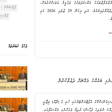
ްގެ މުޢާމަލާތްތަކުގެ މައްސަލަތަކުގެ ތަޙުޤީޤު އަވަސްކުރުމަށް،
ޕްރޮސްކޮން - 2024
އިސްވެ ދެންނެވުނު މާލިއްޔަތު ކޮމިޓީގެ ރިޕޯޓުގައި ލަފާދެއްވާފައިވެއެވެ. އަދި މިކަން 29 ޖުލައި 2026 ގައި
ޕްރޮސިކ
ވެ.
ޤީޤު އަވަސްކުރުމަށް އަޅާ ފިޔަވަޅެއްގެ ގޮތުން، އެ އޮޑިޓް
ރިޕޯޓާ ގުޅިގެން އެންޓި-ކޮރަޕްޝަން ކޮމިޝަންގައި ރަޖިސްޓްރީކޮށްފައިވާ މައްސަލަތަކުގެ މަޢުލޫމާތު 13 އޮގަސްޓު
ފަހުގެ ޚަބަރުތައް
ޓާ ގުޅިގެން ތަޙުޤީޤު ކުރިއަށްދާ މައްސަލަތައް އެ ތާރީޚްގެ
ޑިއުޓީ ޕްރޮސިކިއުޝަނަށް ހުށަހެޅުމަށް މިއަދު، 3 އޮގަސްޓު 2026 ދުވަހު އެންޓި-ކޮރަޕްޝަން
 ޕްރޮސިކިއުޝަނަށް ހުށަހެޅުމުން ތަޙުޤީޤު އަވަސްކުރުމަށް
15 މާރިޗު 2026 ދުވަހުގެ ވަގުތެއްގައި މ. ނަލަހިޔާ ރެސިޑެންސްގޭގެ އެޕާޓްމަންޓެއްގައި ހުރި 2 (ދޭއް) ތިޖޫރީ
3, (ތިންމިލިއަން ނުވަލައްކަ ނުވަދިހަ ދެހާސް) ރުފިޔާ ވަގަށްނެގި މައްސަލާގައި