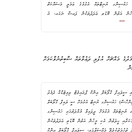
ޤާނޫނު ނަންބަރު: 9/2014 (ދިވެހިރާއްޖޭގެ ޤާނޫނުލްޢުޤޫބާތު) ގެ 220 ވަނަ މާއްދާގެ (ހ) ގެ ދަށުން، މުދަލަށް
އި ހައުސިންގ ޔުނިޓްތައް އެޅުމުގެ ޢަމަލީ މަސައްކަތް
ީހުން އަތުން ބޮޑެތި ޢަދަދުތަކުން ފައިސާ ނަގައި، އެ
ހުމަތުކުރެވޭ މައްސަލާގައި، ސީލައިފް ގްލޯބަލް އިންކް
 އަޙްމަދު މޫސާ މުޙައްމަދުގެ މައްޗަށް ޤާނޫނު ނަންބަރު:
ޙައްމަދު
2014/9 (ދިވެހިރާއްޖޭގެ ޤާނޫނުލްޢުޤޫބާތު) ގެ 215 ވަނަ މާއްދާގެ (ހ) އާއި، އެ މާއްދާގެ (ށ) އަށް
ރިޢާޔަތްކޮށް، ޚިޔާނާތްތެރިވުމުގެ ކުށުގެ 42 (ސާޅީސް ދޭއް) ދަޢުވާ 30 މޭ 2021 ގައި ކްރިމިނަލް
ަޙްމަދު
ދުގެ މައްޗަށް އުފުލި ދަޢުވާތައް ސާބިތުނުވާކަމަށް
ން
ފައިވަނީ 15 މާރިޗު 2026 ދުވަހު މ. ނަލަހިޔާ ރެސިޑެންސްގެ އެޕާޓްމަންޓަށް ވަދެ، އެ
ދަޢުވާތައް ސާބިތުނުވާކަމަށް މިއަދު، 9 އެޕްރީލް 2026
ލުންދީފައިވާތީއެވެ.
 ސީލައިފް ގްލޯބަލް އިންކް ޕްރައިވެޓް ލިމިޓެޑްއާ
ދެމެދު
މައިގަނޑު ސަބަބަކީ، މި ދަޢުވާތަކަކީ މަދަނީ ޠަބީޢަތުގެ
ާ އެއްބަސްވުމެއްގެ ދަށުން ހުޅުމާލޭގައި 3000 (ތިންހާސް) ހައުސިންގ ޔުނިޓް އެޅުމަށް ސީ ލައިފް ގްލޯބަލް
ދުގެ މި ޢަމަލުތަކާ ގުޅިގެން ފިޔަވަޅު އަޅަންޖެހެނީ މަދަނީ
ގ ޔުނިޓުތައް އެޅުމަށް ދީފައިވާ މުއްދަތުގައި ހައުސިންގ
ެއްލެވި ފަނޑިޔާރަށް ފެނިވަޑައިގަތުމެވެ.
ސާ ބަދަލުލިބޭ ފަރާތަށް ނަގައިދިނުމަށް ކޯޓުގައި
ަކަރާއި ޙީލަތުން އެކި މީހުން އަތުން ބޮޑެތި ޢަދަދުތަކުން
ް ތުހުމަތުކުރެވޭ މައްސަލާގައި، ސީލައިފް ގްލޯބަލް އިންކް
އްޗަށް ކޮށްފައިވާ ޚިޔާނާތްތެރިވުމުގެ ކުށުގެ ދަޢުވާތަކަކީ،