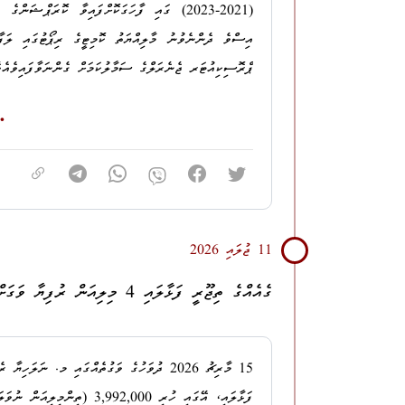
(2021-2023) ގައި ފާހަގަކޮށްފައިވާ ކޮރަޕްޝަނ
ޕްރޮސިކިއުޓަރ ޖެނެރަލްގެ ސަމާލުކަމަށް ގެންނަވާފައިވެއެ
އެ މައްސަލަތަކުގެ ތަޙުޤީޤު ހިނގަމުންދާ ގޮތް ބަލައި ތަޙު
2026 ގެ ކުރިން މި އޮފީހާ ޙިއްޞާކުރުމަށާއި، އެ ރިޕޯ
ކުރިން
ކޮމިޝަންގައި ދަންނަވައިފީމެވެ.
11 ޖުލައި 2026
އެ މައްސަލަތަކުގެ މަޢުލޫމާތު ލިބި، މައްސަލަތައް ޑިއުޓީ
ގެއެއްގެ ތިޖޫރީ ފަޅާލައި 4 މިލިއަން ރުފިޔާ ވަގަށްނެގި ބައެއްގެ މައްޗަށް ދަޢުވާކުރުން
އިތުރަށް އަޅަންޖެހޭ ފިޔަވަޅުތައް މި އޮފީހުން އަޅާނަމެވެ.
ފަޅާލައި، އޭގައި ހުރި 992,000