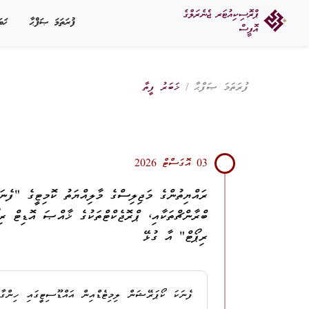
ފުރަތަމަ ޞަފްޙާ
ޚަބ
ފުރަތަމަ ޞަފްޙާ
ޚަބަރު ފީތާ
03 އޮގަސްޓް 2026
ރައްޔިތުންގެ މަޖިލިސްގެ މާލިއްޔަތު ކޮމިޓީގެ "ފެނ
ރިޕޯޓް" އާ ގުޅޭ
ފެނަކަ ކޯޕަރޭޝަން ލިމިޓެޑްއިން އައްޑޫސިޓީގައި ހިންގާ 