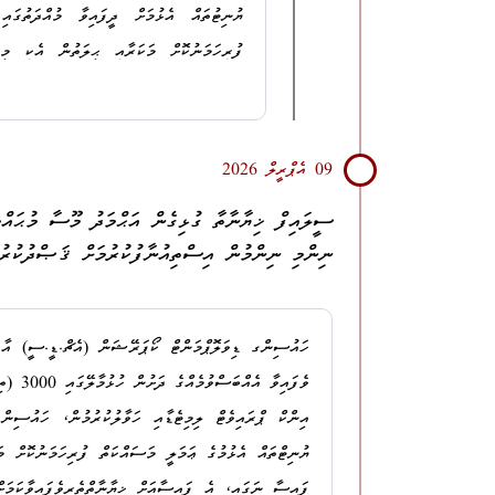
ޔުނިޓުތައް އެޅުމަށް ދީފައިވާ މުއްދަތުގަ
ގެއްލުން ދިނުން:
ފުރިހަމަނުކޮށް މަކަރާއި ޙީލަތުން އެކި މ
ފައިސާއަށް ޚިޔާނާތްތެރިވެފައިވާކަމަށް ތު
1.
މ. އޭސިޔާ، އަޙްމަދު ފާރިސް
ޕްރައިވެޓް ލިމިޓެޑްގެ މެނޭޖިންގ ޑިރެކްޓަރ
2.
ހދ. ނޮޅިވަރަންފަރު، ޖަޒީލާމަންޒިލް، ޖަޒީލު މު
09 އެޕްރީލް 2026
3.
ޅ. ނައިފަރު، ކަސްތޫރިމާގެ، މުޙައްމަދު ނޫރު އ
ސީލައިފް ޚިޔާނާތާ ގުޅިގެން އަޙްމަދު މޫސާ މުޙައްމަ
ކޯޓަށް ހުށަހަޅާފައިވާނެއެވެ.
ނިންމި ނިންމުން އިސްތިއުނާފުކުރުމަށް ޤަޞްދުކުރު
މި ދަޢުވާ ކޮށް
މި މައްސަލައިގެ ޝަރީޢަތް ހިންގުމަށްފަހު،
އެޕާޓްމަންޓުގެ ކޮޓަރިތަކުގެ ދޮރުތަކަށާއި، ތިޖޫރީތަކަށް ގެއް
ދުވަހު ކްރިމިނަލް ކޯޓުން ނިންމާފައިވެއެވެ.
އަސާސީ އަދަބު: 4 މަހާއި 24 ދުވަހުގެ މުއްދަތަކަށް ޖަލަށް ލުން
ހައުސިންގ ޑިވަލޮޕްމަންޓް ކޯޕަރޭޝަން (އެޗް.ޑީ.ސީ) އާއި
ދަޢުވާތައް ސާބިތުނުވާކަމަށް ނިންމާފައިވާ 
ވެފައިވ
ބަދަލުލިބޭ ފަރާތަށް ނަގާ މުދާ:
ދަޢުވާތަކެއްކަމަށާއި، އަޙްމަދު މޫސާ މުޙައްމަ
އިންކް ޕްރައިވެޓް ލިމިޓެޑާއި ހަވާލުކުރުމުން، ހައުސިން
ޢަދުލުގެ ނިޒާމުގެ ތެރެއިންކަމަށް މައްސަލަ ބ
މި މައްސަލާގައި ދަޢުވާލިބޭ މީހުން އަތުން ވަގަށްނެގި ފައި
ޔުނިޓްތައް އެޅުމުގެ ޢަމަލީ މަސައްކަތް ފުރިހަމަނުކޮށް މ
އެދިފައިވާނެއެވެ.
ފައިސާ ނަގައި، އެ ފައިސާއަށް ޚިޔާނާތްތެރިވެފައިވާކަމަށ
މި މައްސަލާގައި އަޙްމަދު މޫސާ މުޙައްމަދުގެ މަ