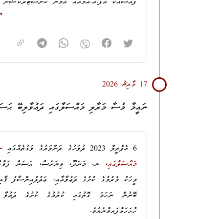
ފައިސާއަކީ އެފް.އޭ.އެމްއާއި އަމީން ކޮންސްޓްރަކްޝަނ
ނިންމާފައިވަނީ މި ދަޢުވާތައް ސާބިތުކުރުމަށް ކޯޓަށް ހުށ
މުޢާމަލާތެއްކަމަށް ސާބިތުވާކަމަށް ނިންމާފައިވެއެވެ.
ނުލައި އަދި ޤާނޫނުގައި ޚިޔާނާތްތެރިވުމުގެ ކުށް ބަޔާންކ
ދެކެމެވެ.
ފުޓްބޯލް އެސޯސިއޭޝަން އޮފް މޯލްޑިވްސްގެ 1000،000
މާރުކުރުމުގެ މުޢާމަލާތެއްކަމަށް މައްސަލަ ބެއްލެވި ފަނޑި
އެހެންކަމުން، މި ދަޢުވާތައް ސާބިތުނުވާކަމަށް ކްރިމިނަ
ވަޒަންކޮށްގެންކަމަށް މި އޮފީހުން ދެކޭތީއާއި، މި ދަޢުވާ
އިސްތިއުނާފުކުރުމަށް މި އޮފީހުން ޤަޞްދުކުރަމެވެ.
17 މާރިޗު 2026
ނުނެގުމަށް މައްސަލަ ބެއްލެވި ފަނޑިޔާރު ނިންމަވާފައިވ
ދިވެހިރާއްޖޭގެ ހައިކޯޓުގައި މިއަދު އިސްތިއުނާފުކޮށްފީމެވެ.
ނަޢީމާ މުސާ މަރާލި މައްސަލާގައި ދަޢުވާލިބޭ ޙަސަ
މި އޮފީހުން ދިވެހިރާއްޖޭގެ ހައިކޯޓުގައި އެދިފައިވާނީ
ހެކިންގެ ހެކިބަސް ނަގައި، ދަޢުވާ ސާބިތުކުރުމަށް ހު
6 އެޕްރީލް 2023 ދުވަހުގެ ދަންވަރުގެ ވަގުތެއްގައި
ނ
މި
1000،000
USD
(އެއްމިލިއަން ޑޮލަރު) ގެ ޗެކާ 
މައްސަލާގައި،
ނ. މަނަދޫ، ވިނަރެސް، ޙަސަން ފަވާޛްގެ 
އަލުން ގޮތެއް ކަނޑައެޅުމަށްޓަކައި މައްސަލަ ދަށު ކޯޓަށް ތ
މީހަކު މެރުމުގެ ކުށުގެ ދަޢުވާއާއި،
ޢަދުލުއިންސާފު ޤާއި
ބައްސާމު ޢަދީލް ޖަލީލްގެ މައްޗަށް މަނީ ލޯންޑްރިންގ
ހުށަހަޅާފައިވާނެއެވެ.
ކަނޑައެޅުމަކަށް މި އިސްތިއުނާފާ ގުޅިގެން އަސަރެއް ނުކ