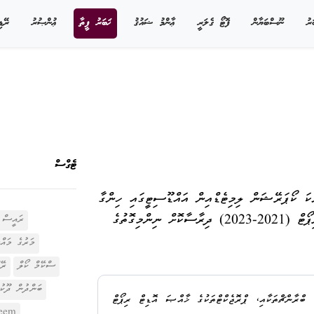
ަރު
ނޫސްބަޔާން
ފޮޓޯ ގެލަރީ
ޢާންމު ޝައުޤު
ޚަބަރު ފީތާ
ޢުންޞުރު
ރޭޑި
ޓެގްސް
ަކަ ކޯޕަރޭޝަން ލިމިޓެޑްއިން އައްޑޫސިޓީގައި ހިންގާ
ބްރާންޗްތަކާއި، ޕްރޮޖެކްޓްތަކުގެ ޚާއްޞަ އޮޑިޓް ރިޕޯޓް (2021-2023) ދިރާސާކޮށް ނިންމިގޮތުގެ
ރައީސް 
މަރުގެ މައް
ސްކޭމް ކޯލް
ރޭޕ
ބަންދުން ދޫކު
ބްރާންޗްތަކާއި، ޕްރޮޖެކްޓްތަކުގެ ޚާއްޞަ އޮޑިޓް ރިޕޯޓް
eem