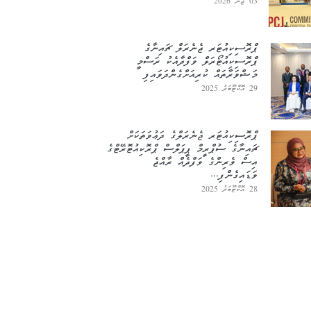
03 ޖޫން 2026
ޕްރޮސިކިއުޓަރ ޖެނެރަލް ޗައިނާގެ
ޕްރޮސިކިއުޓޯރަލް ވަފްދާއެކު ރަސްމީ
މަޝްވަރާތައް ކުރިއަށްގެންދަވައިފި
29 އޮކްޓޫބަރު 2025
ޕްރޮސިކިއުޓަރ ޖެނެރަލްގެ ދަޢުވަތަކަށް
ޗައިނާގެ ސުޕްރީމް ޕީޕަލްސް ޕްރޮކިއުޓޮރޭޓްގެ
އިސް ވެރިންގެ ވަފްދެއް ރާއްޖެ
ވަޑައިގެންފި...
28 އޮކްޓޫބަރު 2025