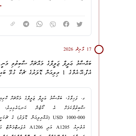
ޤާނޫނުލްޢުޤޫބާތުގެ 215
(ދިވެހިރާއްޖޭގެ ޤާ
ފުރިހަމަވާ ދަޢުވާތަކެއްކަމަށް މި އޮފީހުން ދ
ކްރިމިނަލް ކޯޓުން ނިންމާފައިވަނީ މި ދަޢުވާތަ
ހުށަހަޅާފައިވާނެއެވެ.
މިންވަރަށް ރިޢާޔަތްކުރުމާ ނުލައި އަދި ޤާނޫ
ރަނގަޅުނޫން މާނަކުރުމެއް ދީގެންކަމަށް ދެކެމ
17 މާރިޗު 2026
މި މައްސަލައިގެ ޝަރީޢަތް ހިންގުމަށްފަހު،
ކްރިމިނަލް ކޯޓުން ނިންމާފައިވެއެވެ.
އެހެންކަމުން، މި ދަޢުވާތައް ސާބިތުނުވާކަމ
ބައްސާމު ޢަދީލް ޖަލީލްގެ މައްޗަށް ސާބިތުވި މަނީ 
އެފް.އޭ.އެމްގެ 1 މިލިއަން ޑޮލަރުގެ ޗެކާ ގުޅޭ ބައި ދިވެހިރާއްޖޭގެ ހައިކޯޓުގައި އިސްތިއުނާފުކުރުން
ހައިކޯޓުގައި އިސްތިއުނާފުކުރުމަށް މި އޮފީހުނ
ދަޢުވާތައް ސާބިތުނުވާކަމަށް ނިންމާފައިވާ މައިގަ
ދަޢުވާތަކެއްކަމަށާއި، އަޙްމަދު މޫސާ މުޙައްމަދުގެ މި ޢަ
ނިޒާމުގެ ތެރެއިންކަމަށް މައްސަލަ ބެއްލެވި ފަނޑިޔާރަށް 
ގ. ފަހިވާގެ، ބައްސާމު ޢަދީލް ޖަލީލްގެ މައްޗަށް ކްރިމި
ސާބިތުވާކަމަށް އެ ކޯޓުން ކަނޑައެޅިއިރު،
މި މައްސަލާގައި އަޙްމަދު މޫސާ މުޙައްމަދުގެ މައްޗަށް
1000،000
USD
(އެއްމިލިއަން ޑޮލަރު) ގެ ޗެކަ
ޤާނޫނުލްޢުޤޫބާތުގެ 215 ވަނަ މާއްދާގ
އެވެނިއު
A1205
އަދި
A1206
އެޕަރޓްމަންޓް ގަތ
ދަޢުވާތަކެއްކަމަށް މި އޮފީހުން ދެކެމެވެ. މިއީ މަދަނީ