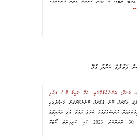
ް ޕވޓ. ލޓޑ. އާ ދެމެދު ކުރެވުނު ޑޮލަރު މާރުކުރުމުގެ
ަހެޅި ހެކިތަކަށް އެކަށީގެންވާ މިންވަރަށް ރިޢާޔަތްކުރުމާ
ޮށްފައިވާ ގޮތަށް ރަނގަޅުނޫން މާނަކުރުމެއް ދީގެންކަމަށް
USD
(އެއްމިލިއަން ޑޮލަރު) ގެ ޗެކަކީ ޑޮލަރު
ޔާރު ކަނޑައަޅުއްވާފައިވަނީ ޤާނޫނީ ހަމަތަކާ ޚިލާފަށް ހެކި
ލް ކޯޓުން ނިންމި ނިންމުން ދިވެހިރާއްޖޭގެ ހައިކޯޓުގައި
 ސާބިތުކުރުމަށް ހުށަހެޅި ގިނަ ޝަފަހީ ހެކިންގެ ހެކިބަސް
ަނީ ޤާނޫނާ ޚިލާފަށްކަމަށް މި އޮފީހުން ދެކޭތީ، އެ ބައި
ން ފަވާޛްގެ ބަންދާ ގުޅޭ
، ދަޢުވާގެ އެ ބައި ސާބިތުކުރުމަށް ހުށަހެޅި އެންމެހައި
ށަހަޅާފައިވާ އެންމެހައި ހެކިތައް އަލުން ވަޒަންކޮށް،
. މަނަދޫ، އަންނާރުމާގޭގައި، އެގޭ ނަޢީމާ މޫސާ މަރާލި
ގުޅޭ މުޢާމަލާތަކީ މަނީ ލޯންޑްރިންގގެ ޢަމަލެއްކަމާމެދު
މައްޗަށް ތޫނު އެއްޗެއް ބޭނުންކޮށްގެން ޤަޞްދުގައި
ަޙުވީލުކޮށްދިނުމަށެވެ.
މުކުރުމަށް ހުރަސްއެޅުމުގެ ކުށުގެ ދަޢުވާ އަދި މައްޔިތާގެ
ބޭނުން ނަހަމަ ގޮތުގައި ކުރުމުގެ ކުށުގެ ދަޢުވާ 30 ނޮވެންބަރު 2023 ގައި ކްރިމިނަލް ކޯޓަށް
ގެ ކުށުގެ މި ދަޢުވާ ސާބިތުވާކަމަށް ކަނޑައަޅާފައިވާ
ުރާނެއެވެ. ސަބަބަކީ، ބައްސާމު ޢަދީލް ޖަލީލްގެ މައްޗަށް