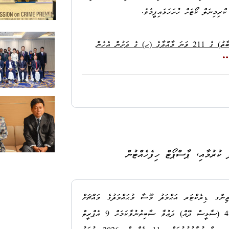
ޤާނޫނު ނަންބަރު: 9/2014 (ދިވެހިރާއްޖޭގެ ޤާނޫނުލްޢުޤޫބާތު) ގެ 211 ވަނަ މާއްދާގެ (ހ) ގެ ދަށުން އެހެން
ިންގުން:
ޙައްމަދު
ޢާޞިފް
 ކުރުމާއި، ޕާސްޕޯޓް ހިފެހެއްޓުން
ަޙްމަދު
ޖިންގ ޑިރެކްޓަރ އަޙްމަދު މޫސާ މުޙައްމަދުގެ މައްޗަށް
މި ދަޢުވާ ކޮށްފައިވާނީ 15 މާރިޗު 2026 ދުވަހު 21:02 އެހައިކަށްހައިއިރު، މި މީހުން ބައިވެރިވެގެން މ.
ކްރިމިނަލް ކޯޓަށް ހުށަހެޅި ޚިޔާނާތްތެރިވުމުގެ ކުށުގެ 42 (ސާޅީސް ދޭއް) ދަޢުވާ ސާބިތުނުވާކަމަށް 9 އެޕްރީލް
ަކަކަށް ގެއްލުންދީ އެ ތިޖޫރީތަކުގައި ހުރި
3,992,000