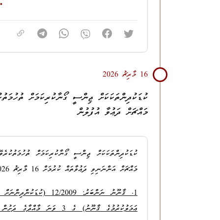
ސާބިތުވެފައިވާ ދަޢުވާގައި އެފް.އޭ.އެމްގެ އެހެން ޗެކްތަކ
ޤާނޫނު ނަންބަރު: 17/2010 (ބިރުދެ
ކަނޑައަޅާފައިވާ ކަނޑައެޅުމަށް މި އިސްތިއުނާފުގައި ތަޢުނ
ޤާނޫނު) ގެ 16 ވަނަ މާއްދާއަށް ރިޢާޔަތްކޮށް،
ހުރީ މޯލްޑިވްސް ކަރެކްޝަނަލް ސަރވިސްގެ ބެލުމުގެ ދަށު
މި
1000،000
USD
(އެއްމިލިއަން ޑޮލަރު) ގެ ޗެ
މައްޗަށް އުފުލި މަނީ ލޯންޑަރކުރުމަށް އެހީތެރިވުމުގެ ކު
ޙަސަން ފަވާޛ
ްގެ ޞިއްޙީ ޙާލަތާ ގުޅިގެން
އޭނާ ޖަލު ބ
16 މާރިޗު 2026
2 މާރިޗު 2026 ގައި މި އޮފީހުން ވާނީ ދިވެހިރާއްޖޭގެ ހައިކޯޓުގައި އިސްތިއުނާފުކޮށްފައެވެ.
ކުޑަކުދިންތަކަކަށް ޖިންސީ ގޯނާކުރިކަމަށް ތުހުމަތ
ސަމާލުކަމަށް ގެނެސްފައިވެއެވެ.
މައްޗަށް ދަޢުވާ އުފުލުން
ޙަސަން ފަވާޛްގެ ބަލި ޙާލަތާ ގުޅިގެން ޑޮކްޓަރުން ދެއްވ
ޙަސަން ފަވާޛަށް ޤާނޫނުއަސ
ކުޑަކުދިންތަކަކަށް ޖިންސީ ގޯނާކުރިކަމަށް ތުހުމަތުކުރ
ޚާއްޞަ ފިޔަވަޅެއްގެ ގޮތުން، އަންނަނިވި ޝަރުޠުތަކާއެ
މައްޗަށް އަންނަނިވި ދަޢުވާތައް ކުރުމަށް 16 މާރިޗު 2026 ދުވަހު ކްރިމިނަލް ކޯޓަށް ހުށަހަޅައިފީމެވެ.
ކޯޓުގައި އެދިފައިވާނެއެވެ.
1. ޤާނޫނު ނަންބަރު: 2/2009
1. ބަންދުން ދޫކޮށްލާފައި ހުންނައިރު ޤާނޫނާ ޚިލާފު އެއްވެސް ޢަމަލެއް ނުކުރުން އަދި އިތުރު ކުށެއް ނުކުރުން.
ޢަމަލުކުރުމުގެ ޤާނޫނު) ގެ 3 ވަނ