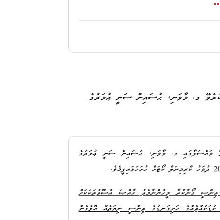
ާއި ފައިސާ ހިމެނޭއިރު، އެ ފައިސާ ލޯންޑަރކޮށްފައިވާކަމަށް
އްކުމާއި ނުރައްކާތެރި ހަތިޔާރާއި ތޫނު އެއްޗެހި ގެންގުޅުން މަނާކުރުމުގެ
ުކޮށްފައިނުވާނެތީއެވެ.
 މި މައްސަލައިގެ ތަޙުޤީޤު މަރުޙަލާއިން ފެށިގެން ޙަސަން ފަވާޛް
ގައި ޖަލު ބަންދުގައެވެ.
ކާ ގުޅިގެން އަމީން ކޮންސްޓްރަކްޝަން ޕވޓ. ލޓޑ. ގެ
ށުގެ ދަޢުވާ ސާބިތުނުވާކަމަށް އެ ކޯޓުން ނިންމި ނިންމުން
ަންދުގައި ބަހައްޓައިގެން އެކަށީގެންވާ ގޮތެއްގައި ފަރުވާ
ދިނުމަށް ހުރަސްއެޅެމުންދާކަމަށް މޯލްޑިވްސް ކަރެކްޝަނަލް ސަރވިސްއިން 9 މާރިޗު 2026 ދުވަހު މި އޮފީހުގެ
ުކުރެވޭ ގ. މާވަނި، ޙުސައިން ސަނީ ޢުމަރުގެ
ާފައިވާ ލަފަޔާއި، ބަލީގެ ޙައްސާސްކަމަށް ރިޢާޔަތްކޮށް،
ާސީގެ 21 ވަނަ މާއްދާއިން ލިބިދީފައިވާ ދިރިހުރުމުގެ ޙައްޤު ރައްކާތެރިކުރުމަށް އަޅާ
ެވޭ މައްސަލާގައި
ގ. މާވަނި، ޙުސައިން ސަނީ ޢުމަރ
ުގެ
ކު އޭނާ ބަންދަށް ލުއިދިނުމަށް މި އޮފީހުން ކްރިމިނަލް
1 (ކުޑަކުންދިންނަށް ޖިންސީ ގޯނާކުރާ މީހުންނާމެދު ޚާއްޞަ އުސޫލުތަކަކަށް
ަ މާއްދާގެ ދަށުން ކުޑަކުއްޖެއްގެ ހަށިގަނޑުގެ ޖިންސީ ނިޔަތެއް އޮވެގެން