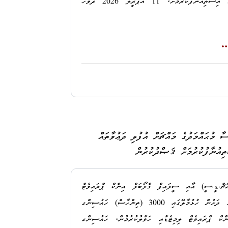
2026 ދުވަހު ކްރިމިނަލް ކޯޓުން ނިންމި ނިންމުން އިސްތިއުނާފުކުރުމަށް، 11 އެޕްރީލް 2026 ދުވަހު
 ނަގާފައިވާތީއެވެ.
މި މައްސަލައިގެ ހެކި ޤަރީނާ ކޯޓުން ވަޒަންކޮށްފައިވަނީ
ޤާނޫނު ނަންބަރު: 9/2014 (ދިވެހިރާއްޖޭގެ ޤާނޫނުލްޢުޤޫބާތު) ގެ 230 ވަނަ މާއްދާގެ (ހ) ގެ ދަށުން، އެނގިހުރެ
މިއީ މަދަނީ ޠަބީޢަތުގެ މައްސަލައެއްކަމަށް ކޯޓުން
ޚިޔާނާތްތެރިވުމުގެ ކުށުގެ ޢުންޞުރުތައް މާނަކޮށްފައިވަނީ
އް ސާބިތުވާކަމަށް ކަނޑައަޅުއްވައިދެއްވުމަށެވެ.
ޙައްމަދު
ންދެން އަޙްމަދު މޫސާ މުޙައްމަދު ދިވެހިރާއްޖެއިން ފުރުން
ާ މުޙައްމަދުގެ މައްޗަށް އުފުލި ދަޢުވާތައް
ަޙްމަދު
ެ ހައިކޯޓ
ަށް ހުށަހެޅުމުން، 13 އެޕްރީލް 2026 ދުވަހު
ިއުނާފުކުރުމަށް ޤަޞްދުކުރުން
ީ އަމުރެއް ނެރުއްވާފައިވެއެވެ.
ަނީ 15 މާރިޗު 2026 ދުވަހު މ. ނަލަހިޔާ ރެސިޑެންސްގެ އެޕާޓްމަންޓަށް އެ އެޕާޓްމެންޓްގެ
ޗް.ޑީ.ސީ) އާއި ސީލައިފް ގްލޯބަލް އިންކް ޕްރައިވެޓް
ދެމެދު ވެފައިވާ އެއްބަސްވުމެއްގެ ދަށުން ހުޅުމާލޭގައި 3000 (ތިންހާސް) ހައުސިންގ
ކް ޕްރައިވެޓް ލިމިޓެޑާއި ހަވާލުކުރުމުން، ހައުސިންގ