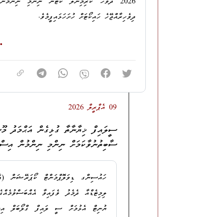
(ތިންމިލިއަން ނުވަލައްކަ ނުވަދިހަ ދެހާސް) ރުފިޔާ ވަގަށް
ދިވެހިރާއްޖޭހެ ހައިކޯޓަށް ހުށަހަޅައިފީމެވެ.
އަސާސީ އަދަބު: 3 އަހަރާއި 2 މަހާއި 12 ދުވަހުގެ މުއްދަތަކަށް ޖަލަށް ލުން.
މި އޮފީހުން ދިވެހިރާއްޖޭގެ ހައިކޯޓުގައި އެދިފައިވާނީ 
ޤާނޫނާ ޚިލާފަށްކަމަށް ކަނޑައަޅުއްވައިދެއްވައި، 
ހުއްދަނޫން ތަނަކަށް ވަނުން:
ކަނޑައަޅުއްވާފައިވަނީ އަދި ޤާނޫނުގައި ބަޔާންކޮށްފައިވާ 
1.
މ. އޭސިޔާ، އަޙްމަދު ފާރިސް
ޤާނޫނާ ޚިލާފަށްކަމަށް ކަނޑައަޅުއްވައިދެއްވައ
ި،
މި ދަޢުވާތަ
09 އެޕްރީލް 2026
2.
ހދ. ނޮޅިވަރަންފަރު، ޖަޒީލާމަންޒިލް، ޖަޒީލު މު
މީގެ އިތުރުން، މައްސަލައިގެ އިސްތިއުނާފު މަރުޙަލާ ނިމެ
ސީލައިފް ޚިޔާނާތާ ގުޅިގެން އަޙްމަދު މޫސ
3.
ޅ. ނައިފަރު، ކަސްތޫރިމާގެ، މުޙައްމަދު ނޫރު އ
މަނާކުރުމުގެ އަމުރަކަށް އެދި މި އޮފީހުން ދިވެހިރާއްޖޭގ
ސާބިތުނުވާކަމަށް ނިންމި ނިންމުން އިސްތ
އަޙްމަދު މުސާ މުޙައްމަދުގެ ޕާސްޕޯޓް ހިފެހެއްޓުމުގެ ވަގުތ
މި ދަޢުވާ ކޮށްފައިވ
ވެރިފަރާތުގެ ހުއްދަނެތި ވަދެފައިވާތީއެވެ.
ހައުސިންގ ޑިވަލޮޕްމަންޓް ކޯޕަރޭޝަން (އެ
ލިމިޓެޑްއާ
އަސާސީ އަދަބު: 4 މަހާއި 24 ދުވަހުގެ މުއްދަތަކަށް ޖަލަށް ލުން.
ޔުނިޓް އެޅުމަށް ސީ ލައިފް ގްލޯބަލް އިން