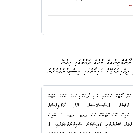
ޕްރައިވެޓް ލިމިޓެޑްގެ މެނޭޖިންގ ޑިރެކްޓަރ އަޙްމަދު މޫސާ މުޙައްމަދުގެ މައްޗަށް ޤާނޫނު ނަންބަރު: 2014/9
 ވަނަ މާއްދާގައި ބަޔާންކުރާ ޚިޔާނާތްތެރިވުމުގެ ކުށުގެ ޢުންޞުރުތައް
ނޫނުލްޢުޤޫބާތު) ގެ 215 ވަނަ މާއްދާގެ (ހ) އާއި، އެ މާއްދާގެ (ށ) އަށް ރިޢާޔަތްކޮށް،
ެކެމެވެ. މިއީ މަދަނީ ޠަބީޢަތުގެ މުޢާމަލާތްތަކެއްކަމަށް
ޚިޔާނާތްތެރިވުމުގެ ކުށުގެ 42 (ސާޅީސް ދޭއް) ދަޢުވާ 30 މޭ 2021 ގައި ކްރިމިނަލް ކޯޓަށް
އް ސާބިތުކުރުމަށް ކޯޓަށް ހުށަހެޅި ހެކިތަކަށް އެކަށީގެންވާ
ނުގައި ޚިޔާނާތްތެރިވުމުގެ ކުށް ބަޔާންކޮށްފައިވާ ގޮތަށް
ެވެ.
ދަޢުވާތައް ސާބިތުނުވާކަމަށް މިއަދު، 9 އެޕްރީލް 2026 ދުވަހު
ަށް ކްރިމިނަލް ކޯޓުން ނިންމި ނިންމުން ދިވެހިރާއްޖޭގެ
ލޯންޑްރިންގގެ ކުށުގެ ދަޢުވާގައި ހިމެނޭ
ް ޤަޞްދުކުރަމެވެ.
ނޑު ސަބަބަކީ، މި ދަޢުވާތަކަކީ މަދަނީ ޠަބީޢަތުގެ
މަލުތަކާ ގުޅިގެން ފިޔަވަޅު އަޅަންޖެހެނީ މަދަނީ ޢަދުލުގެ
ފެނިވަޑައިގަތުމެވެ.
ނަލް ކޯޓަށް ހުށަހެޅި މަނީ ލޯންޑްރިންގގެ ކުށުގެ ދަޢުވާ
 ފުޓްބޯލް އެސޯސިއޭޝަން އޮފް މޯލްޑިވްސްގެ
 ކޮށްފައިވާ ޚިޔާނާތްތެރިވުމުގެ ކުށުގެ ދަޢުވާތަކަކީ،
ކީ އަމީން ކޮންސްޓްރަކްޝަން ޕވޓ. ލޓޑ. ގެ އަމީން
ައި ބަޔާންކުރާ ޚިޔާނާތްތެރިވުމުގެ ކުށުގެ ޢުންޞުރުތައް ފުރިހަމަވާ
ުމަށް ބޭނުންކުރި ފައިސާކަން ސާބިތުނުވާކަމަށާއި، އެ
 ޠަބީޢަތުގެ މުޢާމަލާތްތަކެއްކަމަށް ކްރިމިނަލް ކޯޓުން