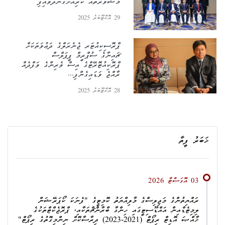
މަޝްވަރާތައް ކުރިއަށްގެންދަވައިފި
29 އޮކްޓޫބަރު 2025
ޕްރޮސިކިއުޓަރ ޖެނެރަލްގެ ދަޢުވަތަކަށް
ޗައިނާގެ ސުޕްރީމް ޕީޕަލްސް
ޕްރޮކިއުޓޮރޭޓްގެ އިސް ވެރިންގެ ވަފްދެއް
ރާއްޖެ ވަޑައިގެންފި...
28 އޮކްޓޫބަރު 2025
ޚަބަރު ފީތާ
03 އޮގަސްޓް 2026
ރައްޔިތުންގެ މަޖިލިސްގެ މާލިއްޔަތު ކޮމިޓީގެ "ފެނަކަ ކޯޕަރޭޝަން
ލިމިޓެޑްއިން އައްޑޫސިޓީގައި ހިންގާ ބްރާންޗްތަކާއި، ޕްރޮޖެކްޓްތަކުގެ
ޚާއްޞަ އޮޑިޓް ރިޕޯޓް (2021-2023) ދިރާސާކޮށް ނިންމިގޮތުގެ ރިޕޯޓް"