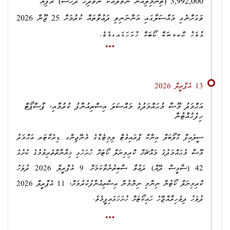
3,992,000 (ތިންމިލިއަން ނުވަލައްކަ ނުވަދިހަ ދެހާސް) ރުފިޔާ
އެ މައްސަލަތަކުގެ މަޢުލޫމާތު ލިބި، މައްސަލަތައް ޑިއުޓީ ޕްރޮސިކިއުޝަނަށް
ވަގަށްނެގި މައްސަލާގައި އަންނަނިވި ދަޢުވާތައް ކުރުމަށް 25 ޖޫން 2026
ހުށަހެޅުމުން ތަޙުޤީޤު އަވަސްކުރުމަށް އިތުރަށް އަޅަންޖެހޭ ފިޔަވަޅުތައް މި
ދުވަހު ކްރިމިނަލް ކޯޓަށް ހުށަހަޅައިފީމެވެ.
އޮފީހުން އަޅާނަމެވެ.
ޤާނޫނު ނަންބަރު: 9/2014 (ދިވެހިރާއްޖޭގެ ޤާނޫނުލްޢުޤޫބާތު) ގެ 211
ވަނަ މާއްދާގެ (ހ) ގެ ދަށުން އެހެން މީހެއްގެ މުދަލެއްގެ މައްޗަށް
13 އެޕްރީލް 2026
ހުއްދަނޫން ގޮތެއްގައި ބާރު ހިންގުން:
އަޙްމަދު މޫސާ މުޙައްމަދުގެ މައްސަލަ އިސްތިއުނާފު ކުރުމާއި، ޕާސްޕޯޓް
ހިފެހެއްޓުން
1.
މ. އޭސިޔާ، އަޙްމަދު ފާރިސް
ސީލައިފް ގްލޯބަލް އިންކް ޕްރައިވެޓް ލިމިޓެޑްގެ މެނޭޖިންގ ޑިރެކްޓަރ އަޙްމަދު
2.
ހދ. ނޮޅިވަރަންފަރު، ޖަޒީލާމަންޒިލް، ޖަޒީލު މުޙައްމަދު
މޫސާ މުޙައްމަދުގެ މައްޗަށް ކްރިމިނަލް ކޯޓަށް ހުށަހެޅި ޚިޔާނާތްތެރިވުމުގެ ކުށުގެ
3.
ސ. މީދޫ، މޫންލައިޓްވިލާ، މުޙައްމަދު އަފްރާޙް
42 (ސާޅީސް ދޭއް) ދަޢުވާ ސާބިތުނުވާކަމަށް 9 އެޕްރީލް 2026 ދުވަހު
ކްރިމިނަލް ކޯޓުން ނިންމި ނިންމުން އިސްތިއުނާފުކުރުމަށް، 11 އެޕްރީލް 2026
4.
ރ. މަޑުއްވަރި، ދާރުލް އައްވަލް، އިސްމާޢީލް ޢާޞިފް
ދުވަހު ދިވެހިރާއްޖޭހެ ހައިކޯޓަށް ހުށަހަޅައިފީމެވެ.
5.
ޅ. ނައިފަރު، ކަސްތޫރިމާގެ، މުޙައްމަދު ނޫރު އަޙްމަދު