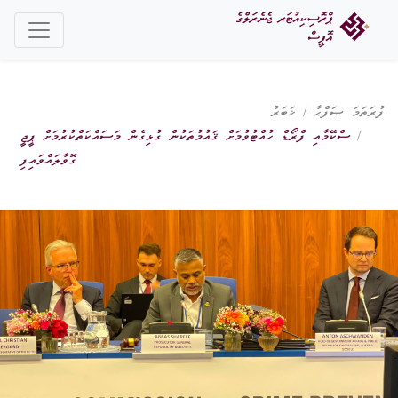
ފުރަތަމަ ޞަފްޙާ
ޚަބަރު
ސްކޭމާއި ފްރޯޑް ހުއްޓުވުމަށް ޤައުމުތަކުން ގުޅިގެން މަސައްކަތްކުރުމަށް ޕީޖީ
ގޮވާލައްވައިފި