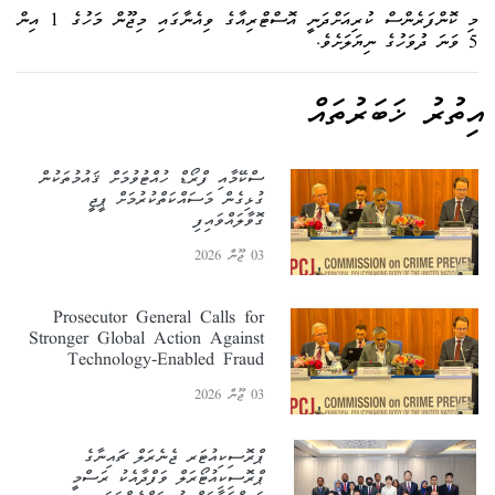
މި ކޮންފަރެންސް ކުރިއަށްދަނީ އޮސްޓްރިއާގެ ވިއެނާގައި މިޖޫން މަހުގެ 1 އިން
5 ވަނަ ދުވަހުގެ ނިޔަލަށެވެ.
އިތުރު ޚަބަރުތައް
ސްކޭމާއި ފްރޯޑް ހުއްޓުވުމަށް ޤައުމުތަކުން
ގުޅިގެން މަސައްކަތްކުރުމަށް ޕީޖީ
ގޮވާލައްވައިފި
03 ޖޫން 2026
Prosecutor General Calls for
Stronger Global Action Against
Technology-Enabled Fraud
03 ޖޫން 2026
ޕްރޮސިކިއުޓަރ ޖެނެރަލް ޗައިނާގެ
ޕްރޮސިކިއުޓޯރަލް ވަފްދާއެކު ރަސްމީ