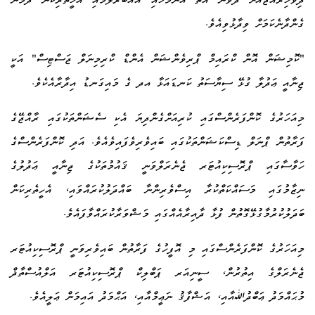
ދިވެހިރާއްޖެއަށް ދެވެން އޮތް އެންމެހައި އެއްބާރުލުމާއި އެހީތެރިކަން ދެމުން
ގެންދާނެކަމަށް ވިދާޅުވިއެވެ.
"ކޮމިޝަން އޮން ކްރައިމް ޕްރިވެންޝަން އެންޑް ކްރިމިނަލް ޖަސްޓިސް" އަކީ
ޖިނާއީ ޢަދުލާ ގުޅޭ ސިޔާސަތު ކަނޑައަޅާ އދ ގެ މައިގަނޑު އިދާރާއެކެވެ.
މިއަހަރުގެ ކޮންފަރެންސްގައި ކުރިއަށްގެންދިޔަ އެކި ސެޝަންތަކުގައި ރާއްޖޭގެ
ފަރާތުން ޕްނަލް ޑިސްކަޝަންތަކުގައި ބައިވެރިވެފައިވެއެވެ. އަދި ކޮންފަރެންސްގެ
ހަވާސާގައި ޕްރޮސިކިއުޓަރ ޖެނެރަލްވަނީ ޤައުމުތަކުގެ ޖިނާއީ ޢަދުލުގެ
ނިޒާމުގައި މަސައްކަތްކުރާ އިސްވެރިންނާ ބައްދަލުކުރައްވައި، އެހީތެރިކަން
ބަދަލުކުރުމާގުޅޭގޮތުން ފުޅާ ދާއިރާއެއްގައި މަޝްވަރާކުރައްވާފައެވެ.
މިއަހަރުގެ ކޮންފަރެންސްގައި މި އޮފީހުގެ ފަރާތުން ބައިވެރިވަނީ ޕްރޮސިކިއުޓަރ
ޖެނެރަލްގެ އިތުރުން، ސީނިއަރ ޕަބްލިކް ޕްރޮސިކިއުޓަރ އަލްއުސްތާޛް
މުޙައްމަދު ޢަބްދުﷲއާއި، އަޝްފާޤު ނަޢީމްއާއި، އަޙްމަދު އައިމަން ޢަލީއެވެ.