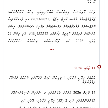
އާ ގުޅޭ
ފެނަކަ ކޯޕަރޭޝަން ލިމިޓެޑްއިން އައްޑޫސިޓީގައި ހިންގާ ބްރާންޗްތަކާއި،
ޕްރޮޖެކްޓްތަކުގެ ޚާއްޞަ އޮޑިޓް ރިޕޯޓް (2021-2023) ގައި ފާހަގަކޮށްފައިވާ
ކޮރަޕްޝަންގެ މުޢާމަލާތްތަކުގެ މައްސަލަތަކުގެ ތަޙުޤީޤު އަވަސްކުރުމަށް، އިސްވެ
ދެންނެވުނު މާލިއްޔަތު ކޮމިޓީގެ ރިޕޯޓުގައި ލަފާދެއްވާފައިވެއެވެ. އަދި މިކަން 29
ޖުލައި 2026 ގައި ޕްރޮސިކިއުޓަރ ޖެނެރަލްގެ ސަމާލުކަމަށް
ގެންނަވާފައިވެއެވެ.
އެ މައްސަލަތަކުގެ ތަޙުޤީޤު ހިނގަމުންދާ ގޮތް ބަލައި ތަޙުޤީޤު އަވަސްކުރުމަށް
އަޅާ ފިޔަވަޅެއްގެ ގޮތުން، އެ އޮޑިޓް ރިޕޯޓާ ގުޅިގެން އެންޓި-ކޮރަޕްޝަން
11 ޖުލައި 2026
ކޮމިޝަންގައި ރަޖިސްޓްރީކޮށްފައިވާ މައްސަލަތަކުގެ މަޢުލޫމާތު 13 އޮގަސްޓު
ގެއެއްގެ ތިޖޫރީ ފަޅާލައި 4 މިލިއަން ރުފިޔާ ވަގަށްނެގި ބައެއްގެ މައްޗަށް
2026 ގެ ކުރިން މި އޮފީހާ ޙިއްޞާކުރުމަށާއި، އެ ރިޕޯޓާ ގުޅިގެން ތަޙުޤީޤު
ދަޢުވާކުރުން
ކުރިއަށްދާ މައްސަލަތައް އެ ތާރީޚްގެ ކުރިން
ޑިއުޓީ ޕްރޮސިކިއުޝަނަށް
15 މާރިޗު 2026 ދުވަހުގެ ވަގުތެއްގައި މ. ނަލަހިޔާ ރެސިޑެންސްގޭގެ
ހުށަހެޅުމަށް މިއަދު، 3 އޮގަސްޓު 2026 ދުވަހު އެންޓި-ކޮރަޕްޝަން
އެޕާޓްމަންޓެއްގައި ހުރި 2 (ދޭއް) ތިޖޫރީ ފަޅާލައި، އޭގައި ހުރި
ކޮމިޝަންގައި ދަންނަވައިފީމެވެ.