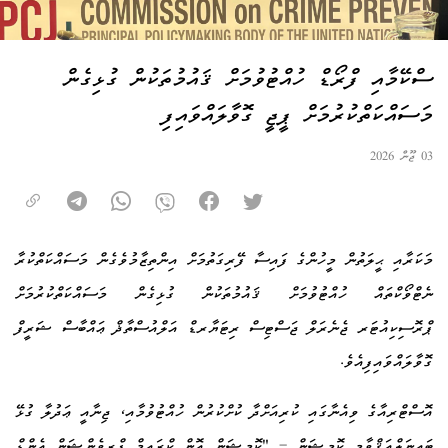
ސްކޭމާއި ފްރޯޑް ހުއްޓުވުމަށް ޤައުމުތަކުން ގުޅިގެން
މަސައްކަތްކުރުމަށް ޕީޖީ ގޮވާލައްވައިފި
03 ޖޫން 2026
މަކަރާއި ޙީލަތުން މީހުންގެ ފައިސާ ފޭރިގަތުމަށް އިންތިޒާމުވެގެން މަސައްކަތްކުރާ
ނެޓްވޯކްތައް ހުއްޓުވުމަށް ޤައުމުތަކުން ގުޅިގެން މަސައްކަތްކުރުމަށް
ޕްރޮސިކިއުޓަރ ޖެނެރަލް ޖަސްޓިސް ރިޓަޔާރޑް އަލްއުސްތާޛް ޢައްބާސް ޝަރީފް
ގޮވާލައްވައިފިއެވެ.
އޮސްޓްރިއާގެ ވިއެނާގައި ކުރިއަށްދާ ކުށްކުރުން ހުއްޓުވުމާއި، ޖިނާއީ ޢަދުލާ ގުޅޭ
ބައިނަލްއަޤްވާމީ ކޮމިޝަން – "ކޮމިޝަން އޮން ކްރައިމް ޕްރިވެންޝަން އެންޑް