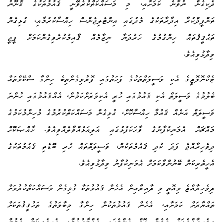
ދެކިގެން ނުވާނެ ކަމަށާއި، މި މަސައްކަތްކުރެވޭނީ ޤައުމުތަކުގެ ޤާނޫނު
ތަންފީޛްކުރާ އިދާރާތަކުގެ މެދުގައި އިންޓެލިޖެންސް ހިއްސާކުރުމާއި، ގުޅިގެން
ތަޙުޤީޤުތައް ހިންގުމުގެ ހަރުދަނާ ނިޒާމެއް ޤާއިމުކުރެވިގެންކަމަށް ޕީޖީ
ވިދާޅުވިއެވެ.
ޓެކްނޮލޮޖީގެ އެކި ވަސީލަތްތަކުގެ ފަހަތުގައި ފޮރުވިގެންތިބެ ހިންގާ ސްކޭމްތައް
ބެލުމުގެ ވަސީލަތް އެކި ޤައުމުގައި ހުރީ އެކިވަރަށްކަމުން، އެއްޤައުމުގައި ހުންނަ
ވަސީލަތް އަނެއް ޤައުމާ ހިއްސާކޮށް، ގުޅިގެން މަސައްކަތްކުރުމުގެ މުހިންމުކަމުގެ
މައްޗަށް އެމަނިކުފާނުގެ ވާހަކަފުޅުގައި އަލިއަޅުއްވާލެއްވިއެވެ. ޚާއްޞަކޮށް
ދިވެހިރާއްޖެ ފަދަ ކުދި ޤައުމުތަކުން، ވަސީލަތްތައް ހުރި ބޮޑެތި ޤައުމުތަކުގެ
އެހީތެރިކަން ބޭނުންވާކަމަށް އެމަނިކުފާނު ވިދާޅުވިއެވެ.
ދިވެހިރާއްޖެ މިއޮތީ މި ދާއިރާއިން އެހެން ޤައުމުތަކާ ގުޅިގެން މަސައްކަތްކުރުމަށް
ތައްޔާރަށް ކަމަށާއި، އެހެން ޤައުމުތަކުން ހިންގާ މިބާވަތުގެ ތަޙުޤީޤުތަކަށް