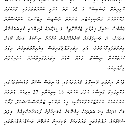
ކްރިމިނަލް ޖަސްޓިސް" ގެ 35 ވަނަ އަހަރީ ބައްދަލުވުމުގައި ވާހަކަފުޅު
ދައްކަވަމުން ޕްރޮސިކިއުޓަރ ޖެނެރަލް ޖަސްޓިސް ރިޓަޔާރޑް އަލްއުސްތާޛް
ޢައްބާސް ޝަރީފް ވިދާޅުވީ ޓެކްނޮލޮޖީގެ ވަސީލަތްތައް ދުނިޔޭގައި ކުރިއަރަމުންދާ
ވަރަކަށް، އެ ވަސީލަތްތައް ބޭނުންކޮށްގެން ކުށްކުރާ ނިސްބަތް ވަރަށް ބޮޑަށް
އިތުރުވެފައިވާކަމަށެވެ. އަދި ދިވެހިރާއްޖޭގައިވެސް އިންތިޒާމުވެވިގެން މިފަދަ
ކުށްތައްކުރާ ނިސްބަތް ވަރަށް ބޮޑަށް އިތުރުވެފައިވާކަމަށް އެމަނިކުފާނު
ވިދާޅުވިއެވެ.
ދެކުނު އިރުމަތީ އޭޝިއާގެ ޤައުމުތަކުގައި އެކަނިވެސް ސްކޭމް މައްސަލަތަކުގައި
ގެއްލިފައިވާ ފައިސާގެ ޢަދަދު އަހަރަކު 18 ބިލިއަނާއި 37 ބިލިއަން ޑޮލަރަށް
އަރާނެކަމަށް އަންދާޒާކުރެވޭކަމަށާއި، މީގެ ތެރޭގައި ޓްރާންސް-ނޭޝަނަލް ފްރޯޑް
މައްސަލަތައް ގިނަ ޢަދަދަކަށް ހިމެނޭކަން އެމަނިކުފާނު ފާހަގަކުރެއްވިއެވެ. މިފަދަ
ސްކޭމްތައް ހުއްޓުވުމަކީ ޤައުމުތަކަށް ވަކިވަކިން ކުރެވޭނެ މަސައްކަތެއްކަމުގައި