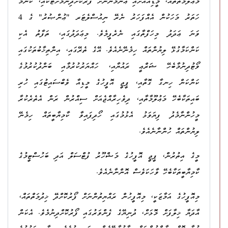
މަޢުލޫމާތުތައް، މީޑިއާއަށާއި ޢާންމުންނަށް ފޯރުކޮށްދިނުމަށްޓަކައި، ކޮންމެ
ހަތަރު މަހަކުން އެއްފަހަރު ނެރޭ ނިއުސްލެޓަރ "ޢުންޞުރު" ގެ 4
ވަނަ ޢަދަދު މިހަފްތާގައި ނެރެފީމެވެ. މިޢަދަދުގައި، ތަފާތު އެކި
ކަންކަމާގުޅޭ ލިޔުންތައް ހިމެނޭނެއެވެ. އޭގެ ތެރޭގައި، އިންތިޚާބުތަކުގައި
ވޯޓުދިނުމާބެހޭ ޝަރްޢީ ރައުޔާއި، ހައްޔަރުކުރުމާއި ބަންދުކުރުމުގެ
ކަންކަން ހިނގާ ގޮތާއި، ޕީޖީ އޮފީހުގެ މީޑިއާ ވެބްސައިޓުގައި ހުރި
ބައިތަކާބެހޭ މަޢުލޫމާތާއި، ދިވެހިރާއްޖެއަށް ސިއްރުން ރަން އެތެރެކުރާ
މީހުންނާމެދު ފިޔަވަޅު އެޅުމުގައި ހޯދިފައިވާ ކާމިޔާބީތައް ހިމެނޭ
ލިޔުންތައް ހުންނާނެއެވެ.
މީގެ އިތުރުން، ޕީޖީ އޮފީހުގެ މަޝްހޫރު ފުޓްސަލް އަދި ބަހުސްޓީމުގެ
ކާމިޔާބީތަކާބެހޭ ވާހަކަވެސް އޮންނާނެއެވެ.
މިއޮފީހުގެ އަމާޒަކީ، މިއޮފީހުން ރައްޔިތުންނަށް ފޯރުކޮށްދޭ ޚިދުމަތްތައް،
އާދަޔާ ޚިލާފަށް މޮޅަށް، ދުނިޔޭގެ ފެންވަރުގައި ފޯރުކޮށްދިނުމެވެ. އެކަން