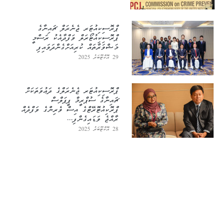
ޕްރޮސިކިއުޓަރ ޖެނެރަލް ޗައިނާގެ
ޕްރޮސިކިއުޓޯރަލް ވަފްދާއެކު ރަސްމީ
މަޝްވަރާތައް ކުރިއަށްގެންދަވައިފި
29 އޮކްޓޫބަރު 2025
ޕްރޮސިކިއުޓަރ ޖެނެރަލްގެ ދަޢުވަތަކަށް
ޗައިނާގެ ސުޕްރީމް ޕީޕަލްސް
ޕްރޮކިއުޓޮރޭޓްގެ އިސް ވެރިންގެ ވަފްދެއް
ރާއްޖެ ވަޑައިގެންފި...
28 އޮކްޓޫބަރު 2025