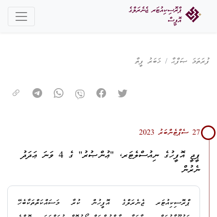
ފުރަތަމަ ޞަފްޙާ
ޚަބަރު ފީތާ
27 ސެޕްޓެންބަރު 2023
ޕީޖީ އޮފީހުގެ ނިއުސްލެޓަރ، "ޢުންޞުރު" ގެ 4 ވަނަ ޢަދަދު
ނެރުން
ޕްރޮސިކިއުޓަރ ޖެނެރަލްގެ އޮފީހުން ކުރާ މަސައްކަތްތަކާބެހޭ