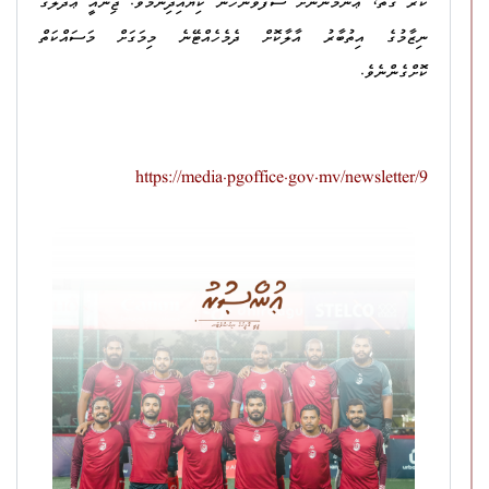
ކުރާ ގޮތް، ޢާންމުންނަށް ސާފުވާނޭހެން ކިޔައިދިނުމެވެ. ޖިނާއީ ޢަދުލުގެ
ނިޒާމުގެ އިތުބާރު އާލާކޮށް ދެމެހެއްޓޭނެ މިމަގަށް މަސައްކަތް
ކޮށްގެންނެވެ.
https://media.pgoffice.gov.mv/newsletter/9