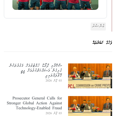
ޢުންޞުރު
ފަހުގެ ޚަބަރުތައް
ސްކޭމާއި ފްރޯޑް ހުއްޓުވުމަށް ޤައުމުތަކުން
ގުޅިގެން މަސައްކަތްކުރުމަށް ޕީޖީ
ގޮވާލައްވައިފި
03 ޖޫން 2026
Prosecutor General Calls for
Stronger Global Action Against
Technology-Enabled Fraud
03 ޖޫން 2026