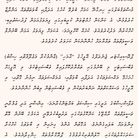
މުސްތަޤުބަލުގައި ހިނގާނޭ ކަމަށް ބެލެވޭ ކުށުގެ އަދަދާއި ބާވަތަތްތައް އަންދާޒާ
ކުރެވުމުން، އެ ކަންކަން ހުއްޓުވަން ކުރީބައިގައި ފިޔަވަޅުއަޅަން ފުރުޞަތުލިބި،
ކުށްކުރުން މަދުކުރެވެއެވެ. ކުށެއް ކޮށްފިނަމަ، އެކަމަށް ފިޔަވަޅު އަޅަން ބޭނުންވާ
ވަޞީލަތްތައް ތައްޔާރަށް ހުންނާނެކަން ކަށަވަރު ކުރެވެއެވެ.
ޕްރޮސިއިކުޓަރ ޖެނެރަލްގެ އޮފީހުގެ “އާމަހި” (ޢާންމުކުރާ މަޢުލޫމާތާއި ހިސާބު)
ވެބްސައިޓަކީ މި ބޭނުމުގައި ތައްޔާރުކޮށްފައިވާ ވެބްސައިޓެކެވެ. މި އޮފީހަށް
ހުށަހެޅޭ މައްސަލަތަކުގެ އަދަދާއި ބާވަތާއި، އެމައްސަލަތައް ނިމުނު ގޮތާއި، މި
އޮފީހުގެ މަސައްކަތްތައް ނަންބަރުތަކުން މި ވެބްސައިޓުން ލިބެން ހުންނާނެއެވެ.
ތަފާސްހިސާބުގެ އަލީގައި ސިޔާސަތު ބައްޓަންކުރާނަމަ، އިންސާނީ އަދި ޢުމްރާނީ
ވަސީލަތްތައް ރާއްޖޭގެ ކަންކޮޅުތަކުގައި ތަރުތީބުކުރެވޭނީ އެކަމުގެ ބޭނުން އޮތް
މިންވަރަށް ބަލައިގެންނެވެ. އެގޮތުން އެންމެ ގިނައިން މި ބާވަތުގެ ކުށްކުރާ
ސަރަހައްދުތަކުގައި ހޭލުންތެރިކުރުވުމުގެ ޕްރޮގްރާމުތައް ހިންގިދާނެއެވެ. އެ