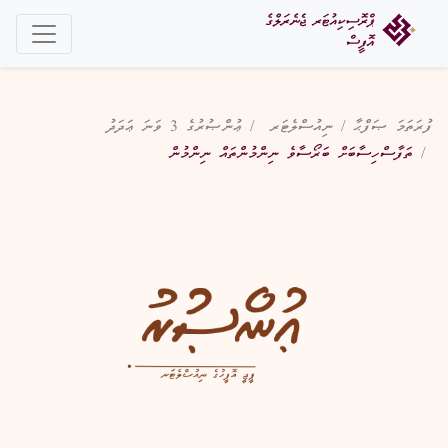
ފުރަތަމަ ޞަފްޙާ
ނިއުސްލެޓަރ
ޢުންޞުރުގެ 3 ވަނަ ޢަދަދު
ތަފާސްހިސާބަށް ބަރޯސާވެ ނިންމުންތައް ނިންމުން