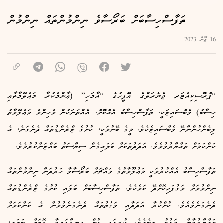
ތަފާސްހިސާބަށް ބަރޯސާވެ ނިންމުންތައް ނިންމުން
16 ޖޫން 2023
“ޕްރޮސިކިއުޓަރ ޖެނެރަލްގެ އޮފީހުގެ “އާމަހި” (ޢާންމުކުރާ މަޢުލޫމާތާއި
ހިސާބު) ވެބްސައިޓަކީ، ތަފާސްހިސާބު އެއްކޮށް، އެއްތަނަކުން މުހިންމު މަޢުލޫމާތު
ލިބެންހުންނާނޭ ވެބްސައިޓެކެވެ. މީގެ ބޭނުމަކީ، ކުށުގެ ޓްރެންޑުތައް ދެނެގަނެ، އެ
ކަންކަމަށް ތައްޔާރުވުމެވެ. އަދަދުތަކަށް ބަލައިގެން ސިޔާސަތު ބައްޓަންކުރުމެވެ.
ތަފާސްހިސާބު އެއްކުރުމަކީ މަޢުލޫމާތުގެ މައްޗަށް ބަރޯސާވާ ހަރުދަނާ ނިންމުންތައް
ނިންމުމަށް މަގުފަހިކޮށްދޭ ކަމެކެވެ. ތަފާސްހިސާބަށް ބަލައި ކުށުގެ ޓްރެންޑުތައް
ދެނެގަނެވެއެވެ. ކުށްކުރާ އަދަދާއި ވަގުތުތައް ދެނެގަނެވުމުން އެ ކަންކަމަށް
ތައްޔާރުވާން ވަގުތު ލިބެއެވެ. ކުރީގައި ކުށް ހިނގާފައިވާ ގޮތަށް ބަލައި،