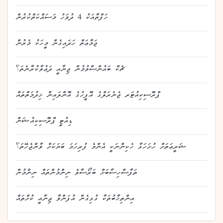
ހަފްތާއަކު 4 ދުވަހު މަސައްކަތްކުރުން
ޖަމާޢަތް ހަދައިގެން މީހަކު މެރުން
ޗެކް ބައުންސްވުމުން ޖިނާއީ ދަޢުވާކުރާނެތަ؟
ޕްރޮސިކިއުޓަރ ޖެނެރަލްގެ އޮފީހުގެ އޮންލައިން ޚިދުމަތްތައް
ޑިއުޓީ ޕްރޮސިކިއުޝަން
ޝަރީޢަތަށް ހުށަހަޅާ ހެކިންނަކީ އެންމެ ފުރިހަމަ ބަޔަކަށް ވާންޖެހޭތަ؟
ތަފާސްހިސާބަށް ބަރޯސާވެ ނިންމުންތައް ނިންމުން
އިންތިޚާބުތަކާ ގުޅިގެން އުފަންވާ ޖިނާއީ ކުށްތައް